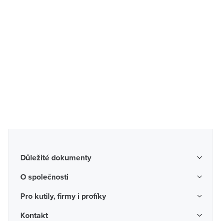
Důležité dokumenty
Obchodní podmínky
O společnosti
Možnosti dopravy a platby
O nás
Pro kutily, firmy i profíky
Reklamace a vrácení zboží
Kariéra
Katalogy probíhajících akcí
Kontakt
Odstoupení od smlouvy