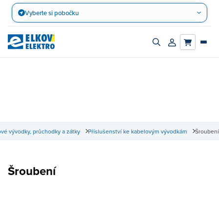
Přejít
Vyberte si pobočku
na
obsah
Zapnout/vypnout
Přihlásit/registro
vyhledávací
účet
panel
vé vývodky, průchodky a zátky
Příslušenství ke kabelovým vývodkám
Šroubení
Šroubení