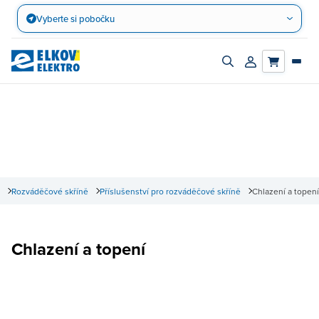
Přejít
Vyberte si pobočku
na
obsah
Zapnout/vypnout
Přihlásit/registro
vyhledávací
účet
panel
Rozváděčové skříně
Příslušenství pro rozváděčové skříně
Chlazení a topení
Chlazení a topení