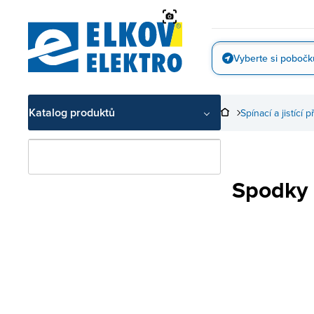
Přejít
na
obsah
Vyberte si pobočk
Vyfotit
Katalog produktů
Spínací a jistící p
Spodky 