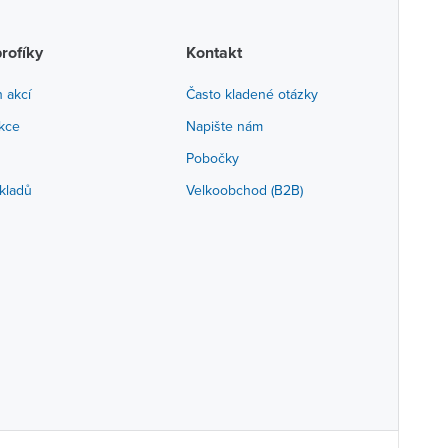
profíky
Kontakt
h akcí
Často kladené otázky
akce
Napište nám
Pobočky
kladů
Velkoobchod (B2B)