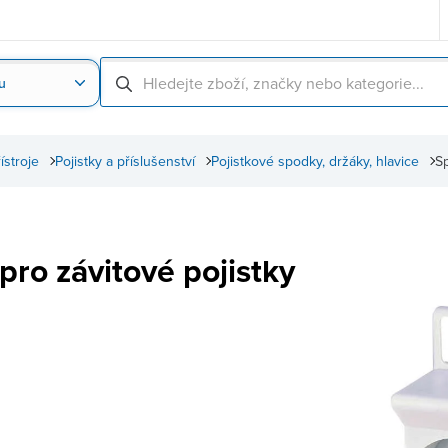
u
Nahrát obrázek produktu
Skenování čárové
řístroje
Pojistky a příslušenství
Pojistkové spodky, držáky, hlavice
Sp
pro závitové pojistky