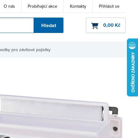
O nás
Probíhající akce
Kontakty
Přihlásit se
0,00 Kč
Hledat
ho kódu
odky pro závitové pojistky