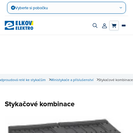
Přejít
Vyberte si pobočku
na
obsah
Zapnout/vypnout
Přihlásit/registro
vyhledávací
účet
panel
adproudová relé ke stykačům
Ministykače a příslušenství
Stykačové kombinace
Stykačové kombinace