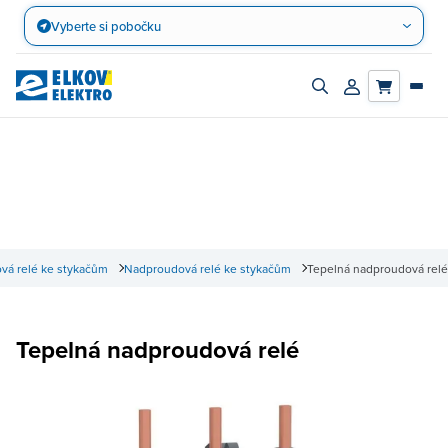
Přejít
Vyberte si pobočku
na
obsah
Zapnout/vypnout
Přihlásit/registro
vyhledávací
účet
panel
vá relé ke stykačům
Nadproudová relé ke stykačům
Tepelná nadproudová relé
Tepelná nadproudová relé