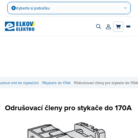
Přejít
Vyberte si pobočku
na
obsah
Zapnout/vypnout
Přihlásit/registro
vyhledávací
účet
panel
udová relé ke stykačům
Stykače do 170A
Odrušovací členy pro stykače do 170A
Odrušovací členy pro stykače do 170A