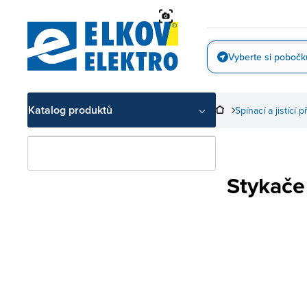
Přejít
na
obsah
Vyberte si pobočk
Vyfotit
Katalog produktů
Spínací a jistící p
Stykače