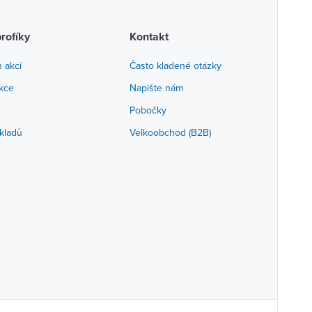
profíky
Kontakt
h akcí
Často kladené otázky
akce
Napište nám
Pobočky
kladů
Velkoobchod (B2B)