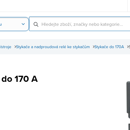
u
Nahrát obrázek produktu
Skenování čárové
řístroje
Stykače a nadproudová relé ke stykačům
Stykače do 170A
 do 170 A