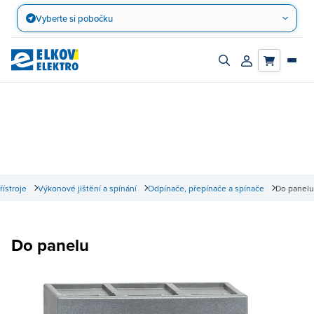
Přejít
Vyberte si pobočku
na
obsah
Zapnout/vypnout
Přihlásit/registro
vyhledávací
účet
panel
přístroje
Výkonové jištění a spínání
Odpínače, přepínače a spínače
Do panelu
Do panelu