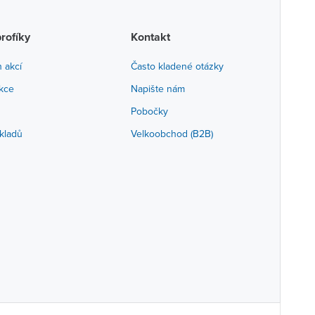
profíky
Kontakt
h akcí
Často kladené otázky
akce
Napište nám
Pobočky
kladů
Velkoobchod (B2B)