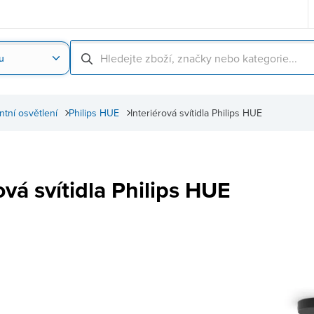
u
Nahrát obrázek produktu
Skenování čárové
entní osvětlení
Philips HUE
Interiérová svítidla Philips HUE
ová svítidla Philips HUE