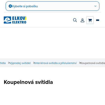
Přejít
Vyberte si pobočku
na
obsah
Zapnout/vypnout
Přihlásit/registro
vyhledávací
účet
panel
tidla
Výprodej svítidel
Interiérová svítidla a příslušenství
Koupelnová svítidla
Koupelnová svítidla