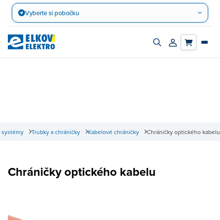
Přejít
Vyberte si pobočku
na
obsah
Zapnout/vypnout
Přihlásit/registro
vyhledávací
účet
panel
 systémy
Trubky a chráničky
Kabelové chráničky
Chráničky optického kabelu
Chráničky optického kabelu