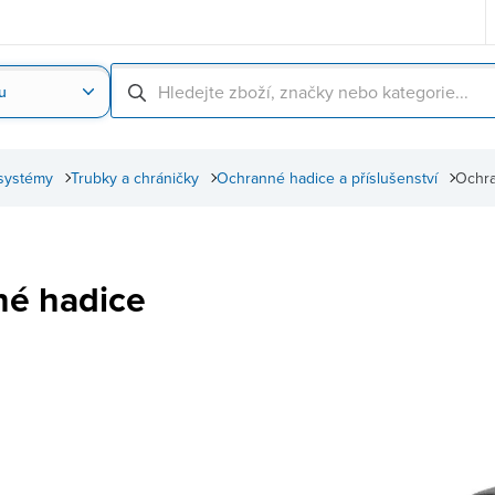
u
Nahrát obrázek produktu
Skenování čárové
systémy
Trubky a chráničky
Ochranné hadice a příslušenství
Ochra
é hadice