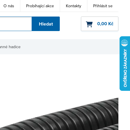
O nás
Probíhající akce
Kontakty
Přihlásit se
0,00 Kč
Hledat
ho kódu
nné hadice