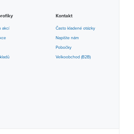
profíky
Kontakt
h akcí
Často kladené otázky
akce
Napište nám
Pobočky
kladů
Velkoobchod (B2B)