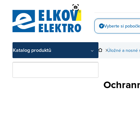
Přejít
na
obsah
Vyberte si pobočk
Vyfotit
Katalog produktů
Úložné a nosné 
Ochrann