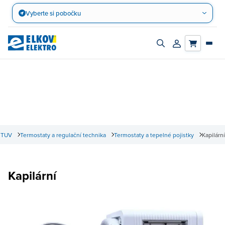
Přejít
Vyberte si pobočku
na
obsah
Zapnout/vypnout
Přihlásit/registro
vyhledávací
účet
panel
a TUV
Termostaty a regulační technika
Termostaty a tepelné pojistky
Kapilární
Kapilární