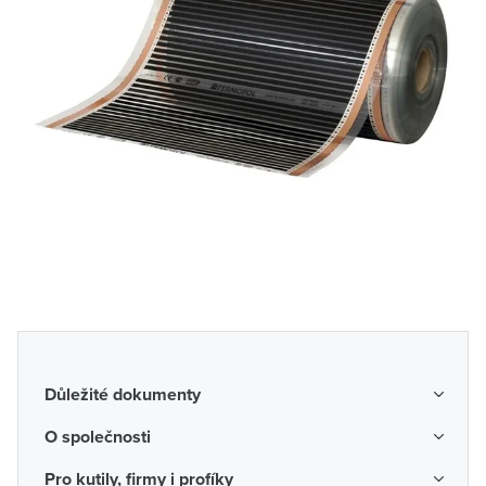
Důležité dokumenty
Obchodní podmínky
O společnosti
Možnosti dopravy a platby
O nás
Pro kutily, firmy i profíky