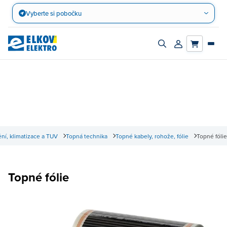
Přejít
Vyberte si pobočku
na
obsah
Zapnout/vypnout
Přihlásit/registro
vyhledávací
účet
panel
ní, klimatizace a TUV
Topná technika
Topné kabely, rohože, fólie
Topné fólie
Topné fólie