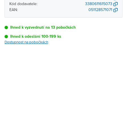
Kód dodavatele:
3380611615073
EAN:
051128571071
Ihned k vyzvednutí na 13 pobočkách
Ihned k odeslání 100-199 ks
Dostupnost na pobočkách
Pobočka
Dostupnost
Brno - Kšírova
Ihned k vyzvednutí 100-199
(centrála)
ks
Brno - Řečkovice
Ihned k vyzvednutí 2 ks
Blansko
Ihned k vyzvednutí 5 ks
Bystřice nad
K vyzvednutí do 2