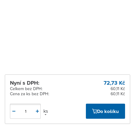
pracovních dnů
Zastávka u Brna
K vyzvednutí do 2
pracovních dnů
Zlín
K vyzvednutí do 2
pracovních dnů
Žďár nad Sázavou
Ihned k vyzvednutí 2 ks
Nyní s DPH:
72,73 Kč
Celkem bez DPH:
60,11 Kč
Cena za ks bez DPH:
60,11 Kč
ks
Do košíku