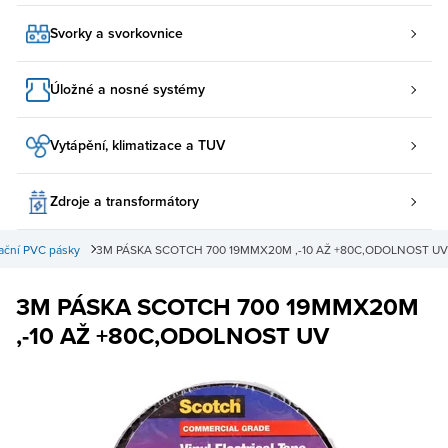
Svorky a svorkovnice
Úložné a nosné systémy
Vytápění, klimatizace a TUV
Zdroje a transformátory
lační PVC pásky
3M PÁSKA SCOTCH 700 19MMX20M ,-10 AŽ +80C,ODOLNOST UV
3M PÁSKA SCOTCH 700 19MMX20M
,-10 AŽ +80C,ODOLNOST UV