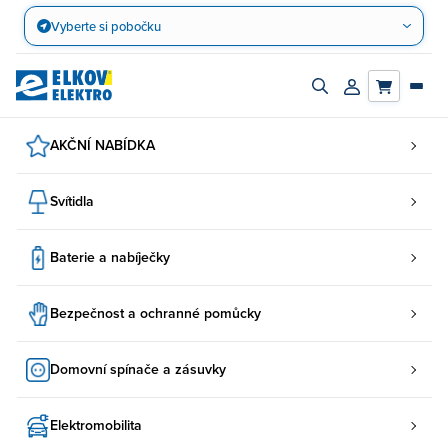
Přejít
Vyberte si pobočku
na
obsah
Zapnout/vypnout
Přihlásit/registro
vyhledávací
účet
panel
AKČNÍ NABÍDKA
Svítidla
Baterie a nabíječky
Bezpečnost a ochranné pomůcky
Domovní spínače a zásuvky
Elektromobilita