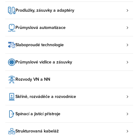
Prodlužky, zásuvky a adaptéry
Průmyslová automatizace
Slaboproudé technologie
Průmyslové vidlice a zásuvky
Rozvody VN a NN
Skříně, rozváděče a rozvodnice
Spínací a jistící přístroje
Strukturovaná kabeláž