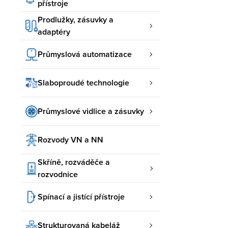
přístroje
Prodlužky, zásuvky a
adaptéry
Průmyslová automatizace
Slaboproudé technologie
Průmyslové vidlice a zásuvky
Rozvody VN a NN
Skříně, rozváděče a
rozvodnice
Spínací a jistící přístroje
Strukturovaná kabeláž