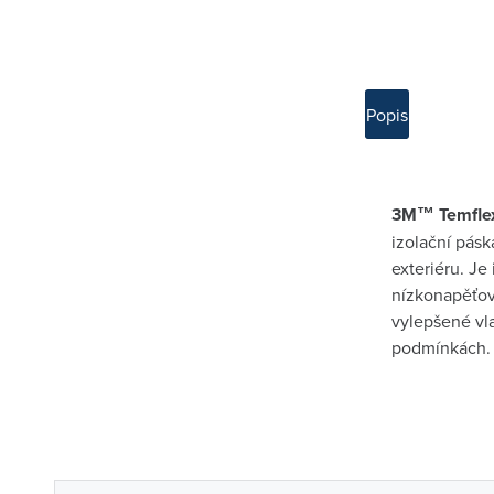
Popis
3M™ Temflex
izolační pásk
exteriéru. Je
nízkonapěťov
vylepšené vla
podmínkách.