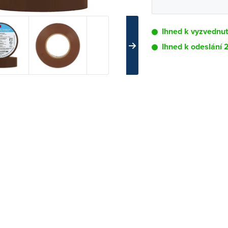
Ihned k vyzvednut
Ihned k odeslání
Pobočka
Brno - Kšírova (
Brno - Řečkovi
Blansko
Bystřice nad P
Čáslav