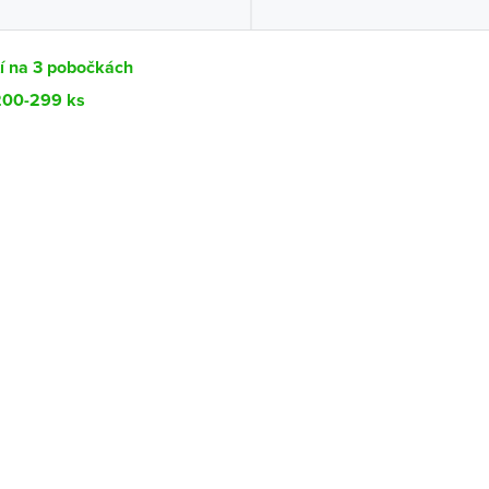
í na 3 pobočkách
 200-299 ks
Dostupnost
centrála)
Ihned k vyzvednutí 200-299 ks
ce
K vyzvednutí do 2 pracovních dnů
K vyzvednutí do 2 pracovních dnů
ernštejnem
K vyzvednutí do 2 pracovních dnů
K vyzvednutí do 2 pracovních dnů