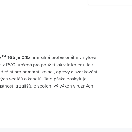
™ 165 je 0,15 mm
silná profesionální vinylová
a z PVC, určená pro použití jak v interiéru, tak
 ideální pro primární izolaci, opravy a svazkování
ých vodičů a kabelů. Tato páska poskytuje
stnosti a zajišťuje spolehlivý výkon v různých