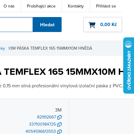
O nás
Probíhající akce
Kontakty
Přihlásit se
0,00 Kč
Hledat
ho kódu
sky
3M PÁSKA TEMFLEX 165 15MMX10M HNĚDÁ
 TEMFLEX 165 15MMX10M HN
,15 mm silná profesionální vinylová izolační páska z PVC, určen
3M
82992667
337100184725
4054596613553