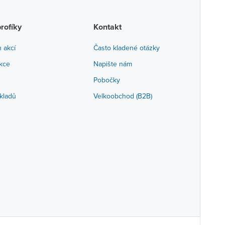
profíky
Kontakt
h akcí
Často kladené otázky
akce
Napište nám
Pobočky
kladů
Velkoobchod (B2B)