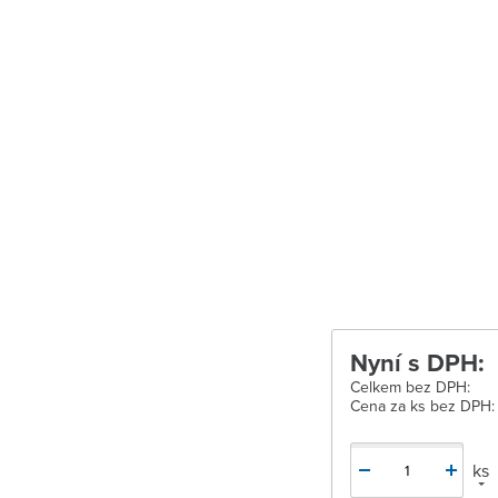
Velké Meziříčí
Vysoké Mýto
Zábřeh
Zastávka u Brn
Zlín
Žďár nad Sáza
Nyní s DPH:
Celkem bez DPH:
Cena za ks bez DPH:
ks