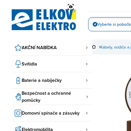
Přejít
na
obsah
Vyberte si pobočk
Vyfotit
AKČNÍ NABÍDKA
Kabely, vodiče a 
Svítidla
Baterie a nabíječky
Bezpečnost a ochranné
pomůcky
Domovní spínače a zásuvky
Elektromobilita