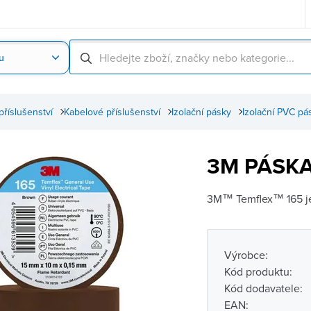
u
Nahrát obrázek produktu
Skenování čárové
příslušenství
Kabelové příslušenství
Izolační pásky
Izolační PVC pá
3M PÁSKA
3M™ Temflex™ 165 je 0
Výrobce:
Kód produktu:
Kód dodavatele:
EAN: