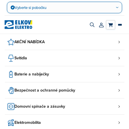
Přejít
Vyberte si pobočku
na
obsah
Zapnout/vypnout
Přihlásit/registro
vyhledávací
účet
panel
AKČNÍ NABÍDKA
Svítidla
Baterie a nabíječky
Bezpečnost a ochranné pomůcky
Domovní spínače a zásuvky
Elektromobilita