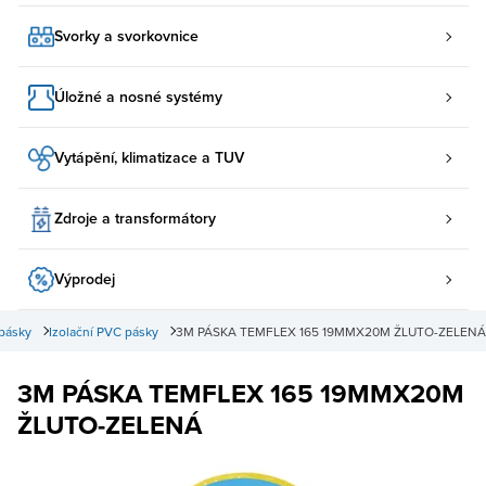
Svorky a svorkovnice
Úložné a nosné systémy
Vytápění, klimatizace a TUV
Zdroje a transformátory
Výprodej
 pásky
Izolační PVC pásky
3M PÁSKA TEMFLEX 165 19MMX20M ŽLUTO-ZELENÁ
3M PÁSKA TEMFLEX 165 19MMX20M
ŽLUTO-ZELENÁ