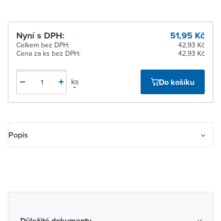
Nyní s DPH:
51,95 Kč
Celkem bez DPH:
42,93 Kč
Cena za ks bez DPH:
42,93 Kč
ks
Do košíku
Popis
3M™ Vinylová izolační páska Temflex™ 165
s tloušťkou 0,15 mm
je kvalitní PVC páska určená pro použití jak uvnitř, tak venku. Je
ideální pro základní izolaci, opravy a svazování nízkonapěťových
kabelů a vodičů. Díky svému vylepšenému výkonu je vhodná pro
široké spektrum elektroinstalačních aplikací.
Důležité dokumenty