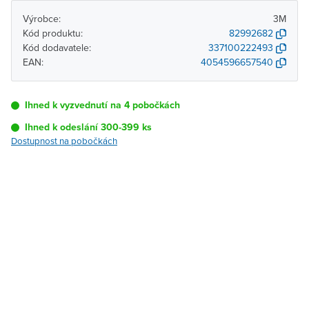
Výrobce:
3M
Kód produktu:
82992682
Kód dodavatele:
337100222493
EAN:
4054596657540
Ihned k vyzvednutí na 4 pobočkách
Ihned k odeslání 300-399 ks
Dostupnost na pobočkách
Pobočka
Dostupnost
Brno - Kšírova
Ihned k vyzvednutí 300-
(centrála)
399 ks
Brno - Řečkovice
K vyzvednutí do 2