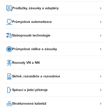
Prodlužky, zásuvky a adaptéry
Průmyslová automatizace
Slaboproudé technologie
Průmyslové vidlice a zásuvky
Rozvody VN a NN
Skříně, rozváděče a rozvodnice
Spínací a jistící přístroje
Strukturovaná kabeláž