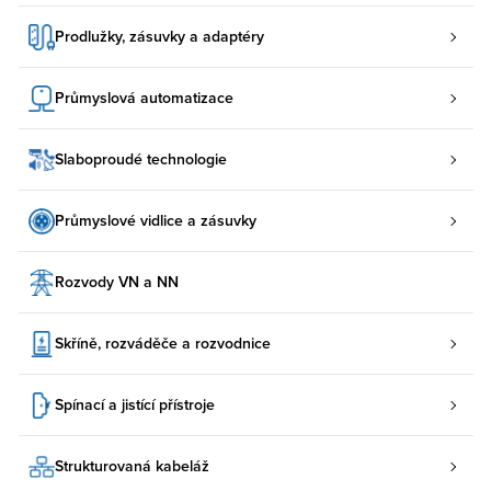
Prodlužky, zásuvky a adaptéry
Průmyslová automatizace
Slaboproudé technologie
Průmyslové vidlice a zásuvky
Rozvody VN a NN
Skříně, rozváděče a rozvodnice
Spínací a jistící přístroje
Strukturovaná kabeláž