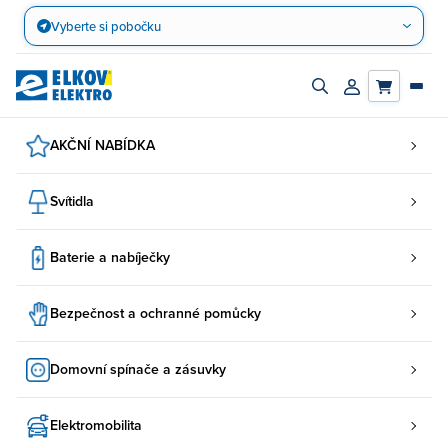
Přejít
Vyberte si pobočku
na
obsah
Zapnout/vypnout
Přihlásit/registro
vyhledávací
účet
panel
AKČNÍ NABÍDKA
Svítidla
Baterie a nabíječky
Bezpečnost a ochranné pomůcky
Domovní spínače a zásuvky
Elektromobilita