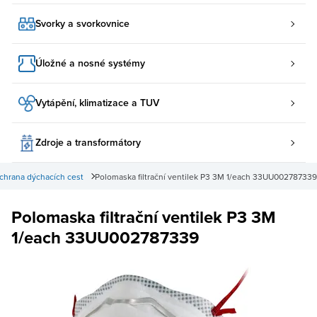
Svorky a svorkovnice
Úložné a nosné systémy
Vytápění, klimatizace a TUV
Zdroje a transformátory
chrana dýchacích cest
Polomaska filtrační ventilek P3 3M 1/each 33UU002787339
Polomaska filtrační ventilek P3 3M
1/each 33UU002787339