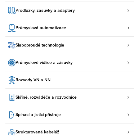
Prodlužky, zásuvky a adaptéry
Průmyslová automatizace
Slaboproudé technologie
Průmyslové vidlice a zásuvky
Rozvody VN a NN
Skříně, rozváděče a rozvodnice
Spínací a jistící přístroje
Strukturovaná kabeláž