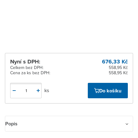
Zlín
Na objednání u
dodavatele
Žďár nad Sázavou
Na objednání u
dodavatele
Nyní s DPH:
676,33 Kč
Celkem bez DPH:
558,95 Kč
Cena za ks bez DPH:
558,95 Kč
ks
Do košíku
Popis