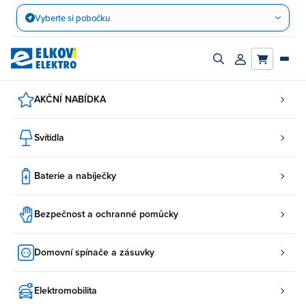
Přejít
Vyberte si pobočku
na
obsah
Zapnout/vypnout
Přihlásit/registro
vyhledávací
účet
panel
AKČNÍ NABÍDKA
Svítidla
Baterie a nabíječky
Bezpečnost a ochranné pomůcky
Domovní spínače a zásuvky
Elektromobilita