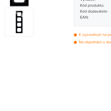
Kód produktu:
Kód dodavatele:
EAN:
K vyzvednutí na p
Na objednání u do
Pobočka
Brno - Kšírova (
Brno - Řečkovi
Blansko