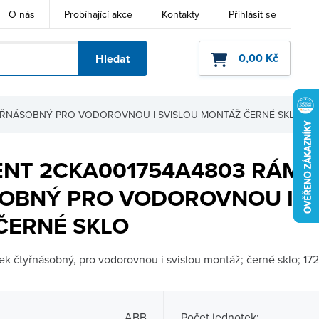
O nás
Probíhající akce
Kontakty
Přihlásit se
0,00 Kč
Hledat
ho kódu
YŘNÁSOBNÝ PRO VODOROVNOU I SVISLOU MONTÁŽ ČERNÉ SKLO
ENT 2CKA001754A4803 RÁME
OBNÝ PRO VODOROVNOU I S
ČERNÉ SKLO
 čtyřnásobný, pro vodorovnou i svislou montáž; černé sklo; 1
ABB
Počet jednotek: