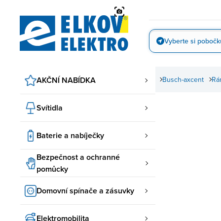
Přejít
na
obsah
Vyberte si pobočk
Vyfotit
movní spínače a zásuvky
AKČNÍ NABÍDKA
ABB spínače a zásuvky
Busch-axcent
Rá
Svítidla
Baterie a nabíječky
Bezpečnost a ochranné
pomůcky
Domovní spínače a zásuvky
Elektromobilita