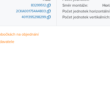
Směr montáže:
Hori
83299512
Počet jednotek horizontální
2CKA001754A4803
Počet jednotek vertikálních
4011395298299
obočkách na objednání
davatele
Dostupnost
centrála)
Na objednání u dodavatele
ce
Na objednání u dodavatele
Na objednání u dodavatele