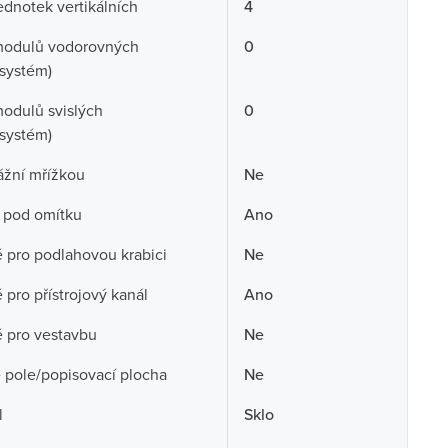
ednotek vertikálních
4
modulů vodorovných
0
systém)
odulů svislých
0
systém)
ážní mřížkou
Ne
 pod omítku
Ano
pro podlahovou krabici
Ne
pro přístrojový kanál
Ano
 pro vestavbu
Ne
 pole/popisovací plocha
Ne
l
Sklo