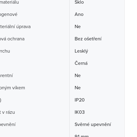
 materiálu
Sklo
ogenové
Ano
teriální úprava
Ne
ová ochrana
Bez ošetření
vrchu
Lesklý
Černá
rentní
Ne
opným víkem
Ne
)
IP20
 v rázu
IK03
pevnění
Svěrné upevnění
91 mm