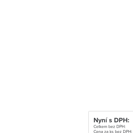
Uherské Hradiš
Uherské Hradišt
Velké Meziříčí
Vysoké Mýto
Zábřeh
Zastávka u Brn
Zlín
Žďár nad Sáza
Nyní s DPH:
Celkem bez DPH:
Cena za ks bez DPH: