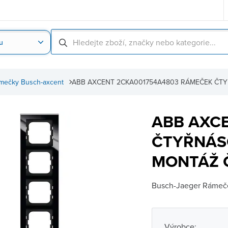
u
Nahrát obrázek produktu
Skenování čárové
mečky Busch-axcent
ABB AXCENT 2CKA001754A4803 RÁMEČEK ČT
ABB AXC
ČTYŘNÁS
MONTÁŽ 
Busch-Jaeger Rámeček
Výrobce: