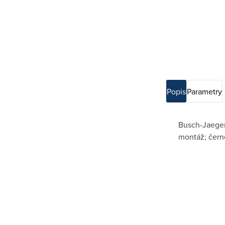
Popis
Parametry
Busch-Jaeger
montáž; čern