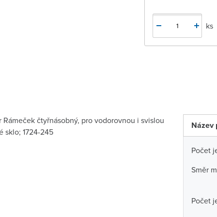
ks
 Rámeček čtyřnásobný, pro vodorovnou i svislou
Název 
é sklo; 1724-245
Počet j
Směr m
Počet j