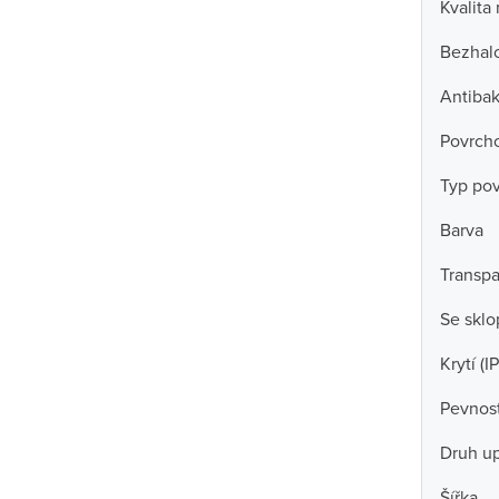
Kvalita
Bezhal
Antibak
Povrch
Typ po
Barva
Transpa
Se skl
Krytí (IP
Pevnost
Druh u
Šířka