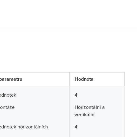
parametru
Hodnota
ednotek
4
ontáže
Horizontální a
vertikální
ednotek horizontálních
4