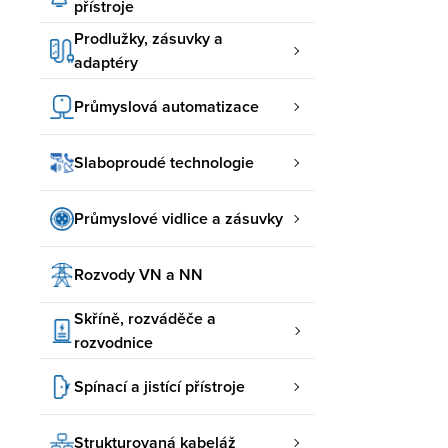
přístroje
Prodlužky, zásuvky a
adaptéry
Průmyslová automatizace
Slaboproudé technologie
Průmyslové vidlice a zásuvky
Rozvody VN a NN
Skříně, rozváděče a
rozvodnice
Spínací a jistící přístroje
Strukturovaná kabeláž