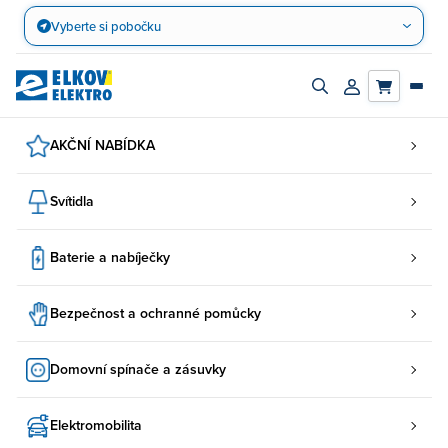
Přejít
Vyberte si pobočku
na
obsah
Zapnout/vypnout
Přihlásit/registro
vyhledávací
účet
panel
AKČNÍ NABÍDKA
Svítidla
Baterie a nabíječky
Bezpečnost a ochranné pomůcky
Domovní spínače a zásuvky
Elektromobilita