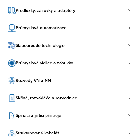
Prodlužky, zásuvky a adaptéry
Průmyslová automatizace
Slaboproudé technologie
Průmyslové vidlice a zásuvky
Rozvody VN a NN
Skříně, rozváděče a rozvodnice
Spínací a jistící přístroje
Strukturovaná kabeláž