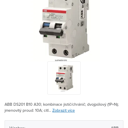
ABB DS201 B10 A30; kombinace jistič/chránič; dvojpólový (1P+N);
jmenovitý proud: 10A; citl...
Zobrazit více