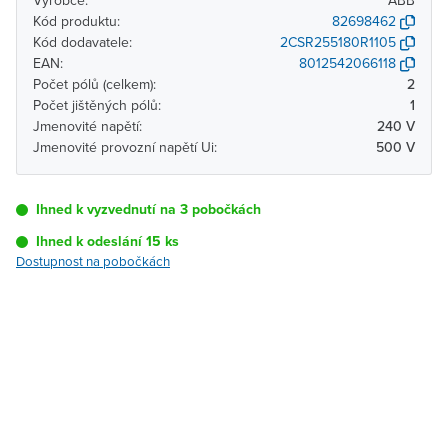
Výrobce:
ABB
Kód produktu:
82698462
Kód dodavatele:
2CSR255180R1105
EAN:
8012542066118
Počet pólů (celkem):
2
Počet jištěných pólů:
1
Jmenovité napětí:
240 V
Jmenovité provozní napětí Ui:
500 V
Ihned k vyzvednutí na 3 pobočkách
Ihned k odeslání 15 ks
Dostupnost na pobočkách
Pobočka
Dostupnost
Brno - Kšírova
Ihned k vyzvednutí 15 ks