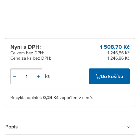
Žďár nad Sázavou
K vyzvednutí do 2
pracovních dnů
Nyní s DPH:
1 508,70 Kč
Celkem bez DPH:
1 246,86 Kč
Cena za ks bez DPH:
1 246,86 Kč
ks
Do košíku
Recykl. poplatek
0,24 Kč
započten v ceně.
Popis