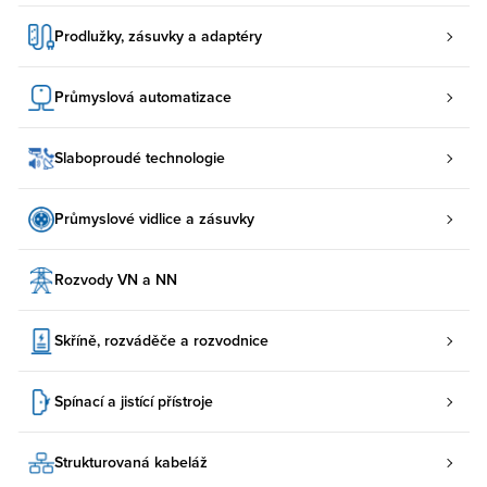
Prodlužky, zásuvky a adaptéry
Průmyslová automatizace
Slaboproudé technologie
Průmyslové vidlice a zásuvky
Rozvody VN a NN
Skříně, rozváděče a rozvodnice
Spínací a jistící přístroje
Strukturovaná kabeláž