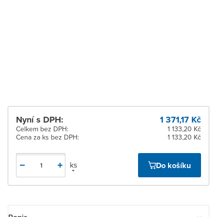
Zastávka u Brna
Na objednání obvykle do
15 dnů
Zlín
Na objednání obvykle do
15 dnů
Žďár nad Sázavou
Na objednání obvykle do
15 dnů
Nyní s DPH:
1 371,17 Kč
Celkem bez DPH:
1 133,20 Kč
Cena za ks bez DPH:
1 133,20 Kč
ks
Do košíku