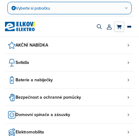
Přejít
Vyberte si pobočku
na
obsah
Zapnout/vypnout
Přihlásit/registro
vyhledávací
účet
panel
AKČNÍ NABÍDKA
Svítidla
Baterie a nabíječky
Bezpečnost a ochranné pomůcky
Domovní spínače a zásuvky
Elektromobilita