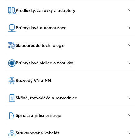
Prodlužky, zásuvky a adaptéry
Průmyslová automatizace
Slaboproudé technologie
Průmyslové vidlice a zásuvky
Rozvody VN a NN
Skříně, rozváděče a rozvodnice
Spínací a jistící přístroje
Strukturovaná kabeláž