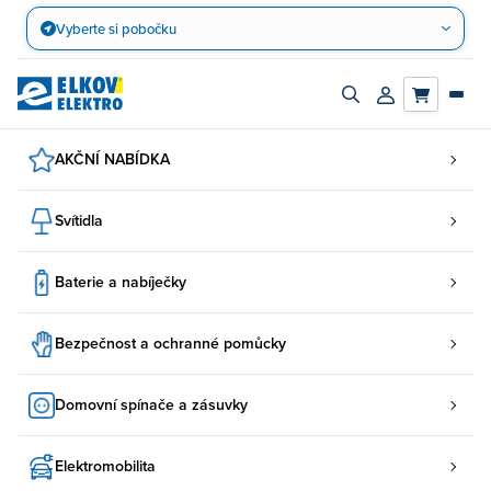
Přejít
Vyberte si pobočku
na
obsah
Zapnout/vypnout
Přihlásit/registro
vyhledávací
účet
panel
AKČNÍ NABÍDKA
Svítidla
Baterie a nabíječky
Bezpečnost a ochranné pomůcky
Domovní spínače a zásuvky
Elektromobilita