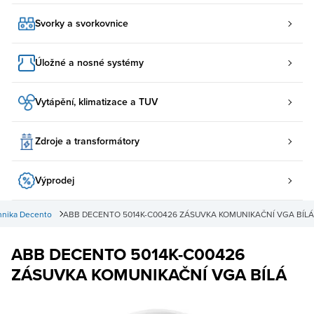
Svorky a svorkovnice
Úložné a nosné systémy
Vytápění, klimatizace a TUV
Zdroje a transformátory
Výprodej
chnika Decento
ABB DECENTO 5014K-C00426 ZÁSUVKA KOMUNIKAČNÍ VGA BÍLÁ
ABB DECENTO 5014K-C00426
ZÁSUVKA KOMUNIKAČNÍ VGA BÍLÁ