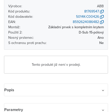
Výrobce:
ABB
Kód produktu:
81769547
Kód dodavatele:
5014K-C00426
EAN:
8592624086482
Montáž:
Základní prvek s kompletním krytem
Použití 2:
D-Sub 15-pólový
Nosný prstenec:
Ano
S ochranou proti prachu:
Ne
Tento produkt již není v prodeji.
Popis
Zásuvka komunikační VGA
Parametry
Pro přenos analogového video signálu pomocí kabelu VGA.