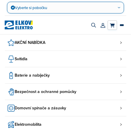
Přejít
Vyberte si pobočku
na
obsah
Zapnout/vypnout
Přihlásit/registro
vyhledávací
účet
panel
AKČNÍ NABÍDKA
Svítidla
Baterie a nabíječky
Bezpečnost a ochranné pomůcky
Domovní spínače a zásuvky
Elektromobilita