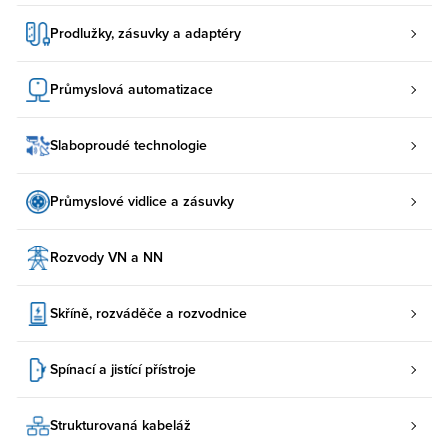
Prodlužky, zásuvky a adaptéry
Průmyslová automatizace
Slaboproudé technologie
Průmyslové vidlice a zásuvky
Rozvody VN a NN
Skříně, rozváděče a rozvodnice
Spínací a jistící přístroje
Strukturovaná kabeláž