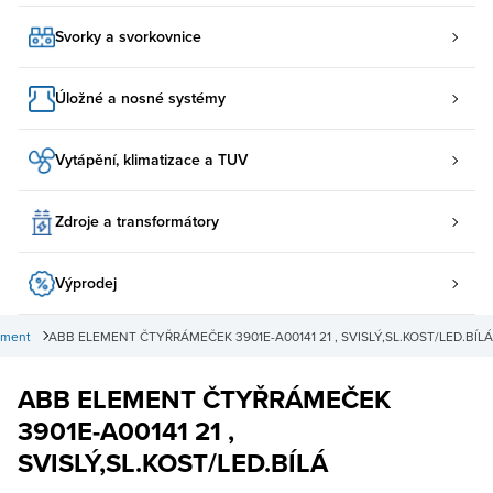
Svorky a svorkovnice
Úložné a nosné systémy
Vytápění, klimatizace a TUV
Zdroje a transformátory
Výprodej
ement
ABB ELEMENT ČTYŘRÁMEČEK 3901E-A00141 21 , SVISLÝ,SL.KOST/LED.BÍLÁ
ABB ELEMENT ČTYŘRÁMEČEK
3901E-A00141 21 ,
SVISLÝ,SL.KOST/LED.BÍLÁ