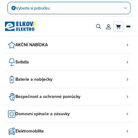
Přejít
Vyberte si pobočku
na
obsah
Zapnout/vypnout
Přihlásit/registro
vyhledávací
účet
panel
AKČNÍ NABÍDKA
Svítidla
Baterie a nabíječky
Bezpečnost a ochranné pomůcky
Domovní spínače a zásuvky
Elektromobilita