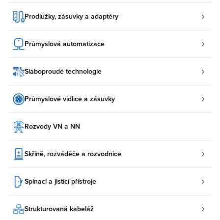
Prodlužky, zásuvky a adaptéry
Průmyslová automatizace
Slaboproudé technologie
Průmyslové vidlice a zásuvky
Rozvody VN a NN
Skříně, rozváděče a rozvodnice
Spínací a jistící přístroje
Strukturovaná kabeláž