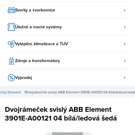
Svorky a svorkovnice
Úložné a nosné systémy
Vytápění, klimatizace a TUV
Zdroje a transformátory
Výprodej
čky Element
Dvojrámeček svislý ABB Element 3901E-A00121 04 bílá/ledová šedá
Dvojrámeček svislý ABB Element
3901E-A00121 04 bílá/ledová šedá