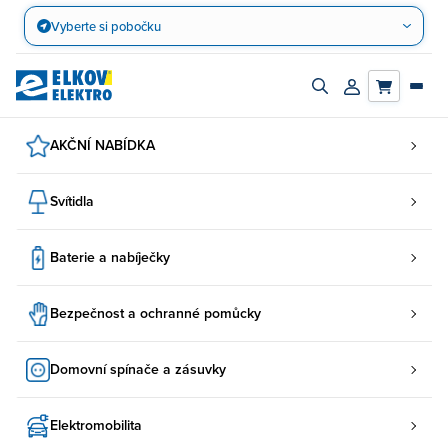
Přejít
Vyberte si pobočku
na
obsah
Zapnout/vypnout
Přihlásit/registro
vyhledávací
účet
panel
AKČNÍ NABÍDKA
Svítidla
Baterie a nabíječky
Bezpečnost a ochranné pomůcky
Domovní spínače a zásuvky
Elektromobilita