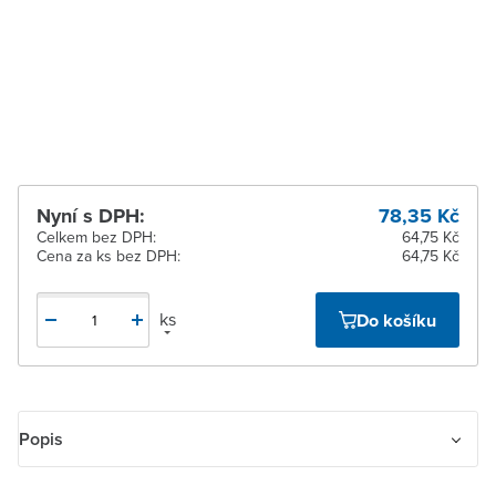
Zlín
Doprodej posledních 1 ks
Žďár nad Sázavou
K vyzvednutí do 2
pracovních dnů
Nyní s DPH:
78,35 Kč
Celkem bez DPH:
64,75 Kč
Cena za ks bez DPH:
64,75 Kč
ks
Do košíku
Popis
Rámeček pro elektroinstalační přístroje, dvojnásobný svislý