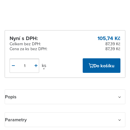
Žďár nad Sázavou
K vyzvednutí do 2
pracovních dnů
Nyní s DPH:
105,74 Kč
Celkem bez DPH:
87,39 Kč
Cena za ks bez DPH:
87,39 Kč
ks
Do košíku
Popis
Rámeček pro elektroinstalační přístroje, trojnásobný svislý
Parametry