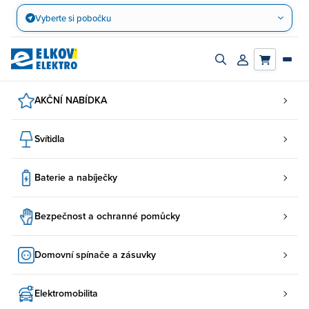
Přejít
Vyberte si pobočku
na
obsah
Zapnout/vypnout
Přihlásit/registro
vyhledávací
účet
panel
AKČNÍ NABÍDKA
Svítidla
Baterie a nabíječky
Bezpečnost a ochranné pomůcky
Domovní spínače a zásuvky
Elektromobilita