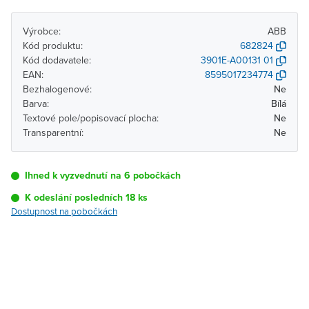
Výrobce:
ABB
Kód produktu:
682824
Kód dodavatele:
3901E-A00131 01
EAN:
8595017234774
Bezhalogenové:
Ne
Barva:
Bílá
Textové pole/popisovací plocha:
Ne
Transparentní:
Ne
Ihned k vyzvednutí na 6 pobočkách
K odeslání posledních 18 ks
Dostupnost na pobočkách
Pobočka
Dostupnost