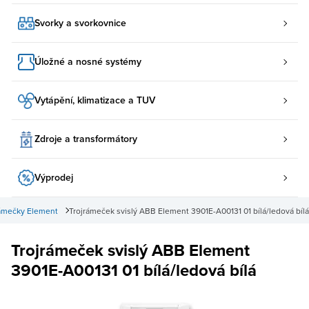
Svorky a svorkovnice
Úložné a nosné systémy
Vytápění, klimatizace a TUV
Zdroje a transformátory
Výprodej
ámečky Element
Trojrámeček svislý ABB Element 3901E-A00131 01 bílá/ledová bílá
Trojrámeček svislý ABB Element
3901E-A00131 01 bílá/ledová bílá