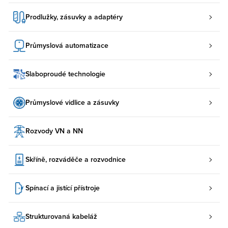
Prodlužky, zásuvky a adaptéry
Průmyslová automatizace
Slaboproudé technologie
Průmyslové vidlice a zásuvky
Rozvody VN a NN
Skříně, rozváděče a rozvodnice
Spínací a jistící přístroje
Strukturovaná kabeláž