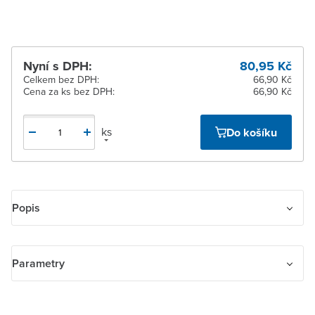
Nyní s DPH:
80,95 Kč
Celkem bez DPH:
66,90 Kč
Cena za ks bez DPH:
66,90 Kč
ks
Do košíku
Popis
ABB Kryt 1násobný, bez potisku; bílá
Parametry
Název parametru
Hodnota