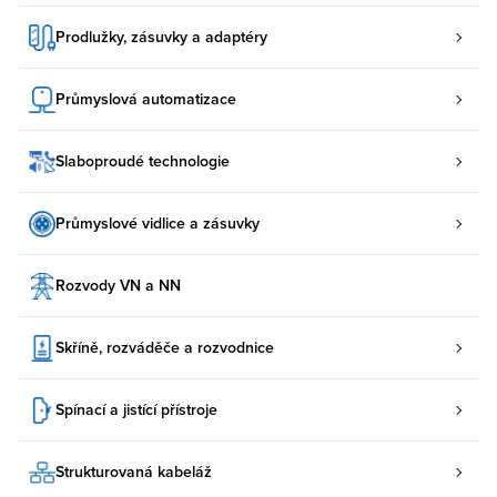
Prodlužky, zásuvky a adaptéry
Průmyslová automatizace
Slaboproudé technologie
Průmyslové vidlice a zásuvky
Rozvody VN a NN
Skříně, rozváděče a rozvodnice
Spínací a jistící přístroje
Strukturovaná kabeláž