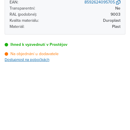
EAN:
8592624095705
Transparentní:
Ne
RAL (podobné):
9003
Kvalita materiálu:
Duroplast
Materiál:
Plast
Ihned k vyzvednutí v Prostějov
Na objednání u dodavatele
Dostupnost na pobočkách
Pobočka
Dostupnost
Brno - Kšírova (centrála)
Na objednání u
dodavatele
Brno - Řečkovice
Na objednání u