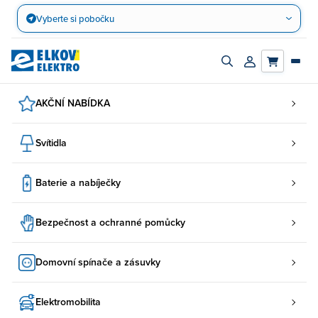
Přejít
Vyberte si pobočku
na
obsah
Zapnout/vypnout
Přihlásit/registro
vyhledávací
účet
panel
AKČNÍ NABÍDKA
Svítidla
Baterie a nabíječky
Bezpečnost a ochranné pomůcky
Domovní spínače a zásuvky
Elektromobilita