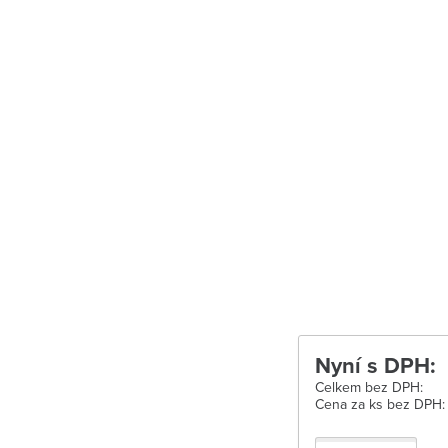
Uherské Hradišt
Velké Meziříčí
Vysoké Mýto
Zábřeh
Zastávka u Brn
Zlín
Žďár nad Sáza
Nyní s DPH:
Celkem bez DPH:
Cena za ks bez DPH: