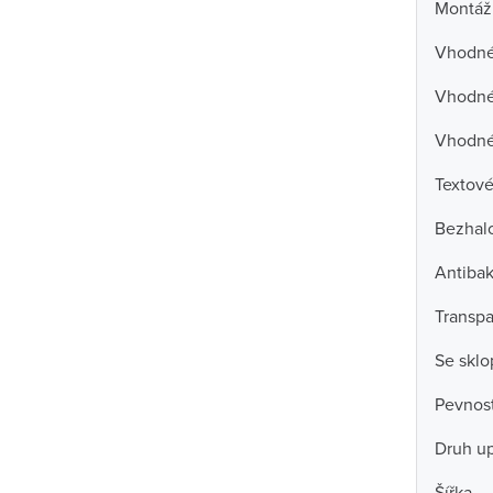
Montáž
Vhodné 
Vhodné 
Vhodné
Textové
Bezhal
Antibak
Transpa
Se skl
Pevnost
Druh u
Šířka