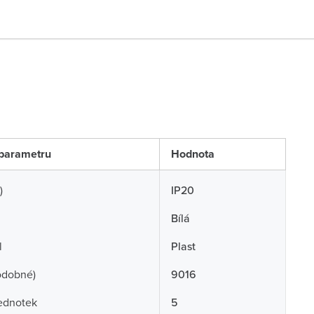
parametru
Hodnota
)
IP20
Bílá
l
Plast
odobné)
9016
ednotek
5