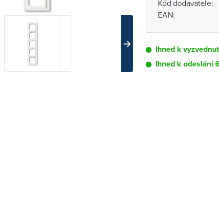
Kód dodavatele:
EAN:
Ihned k vyzvednu
Ihned k odeslání 
Pobočka
Brno - Kšírova (
Brno - Řečkovi
Blansko
Bystřice nad P