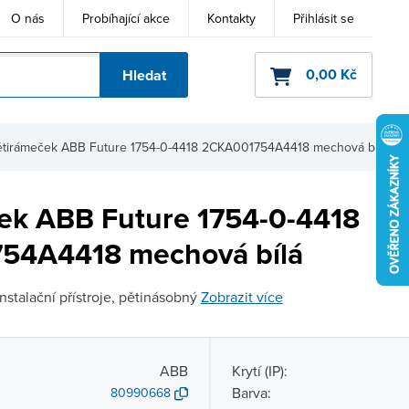
O nás
Probíhající akce
Kontakty
Přihlásit se
0,00 Kč
Hledat
ho kódu
ětirámeček ABB Future 1754-0-4418 2CKA001754A4418 mechová bílá
ek ABB Future 1754-0-4418
54A4418 mechová bílá
stalační přístroje, pětinásobný
Zobrazit více
ABB
Krytí (IP):
Barva:
80990668