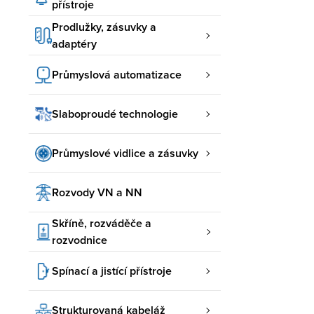
přístroje
Prodlužky, zásuvky a
adaptéry
Průmyslová automatizace
Slaboproudé technologie
Průmyslové vidlice a zásuvky
Rozvody VN a NN
Skříně, rozváděče a
rozvodnice
Spínací a jistící přístroje
Strukturovaná kabeláž