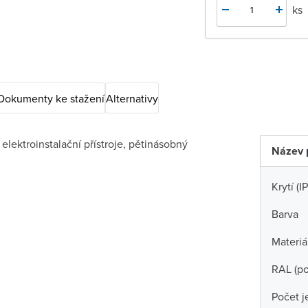
ks
Dokumenty ke stažení
Alternativy
lektroinstalační přístroje, pětinásobný
Název 
Krytí (IP
Barva
Materiá
RAL (p
Počet j