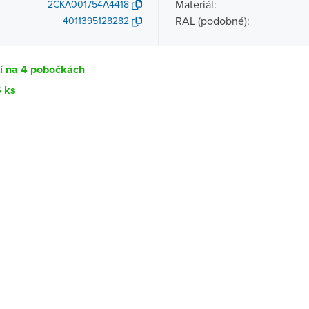
Materiál:
2CKA001754A4418
RAL (podobné):
4011395128282
tí na 4 pobočkách
6 ks
Dostupnost
centrála)
Ihned k vyzvednutí 6 ks
ce
K vyzvednutí do 2 pracovních dnů
K vyzvednutí do 2 pracovních dnů
ernštejnem
K vyzvednutí do 2 pracovních dnů