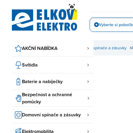
Přejít
na
obsah
Vyberte si pobočk
Vyfotit
AKČNÍ NABÍDKA
Domovní spínače a zásuvky
Svítidla
Baterie a nabíječky
Bezpečnost a ochranné
pomůcky
Domovní spínače a zásuvky
Elektromobilita