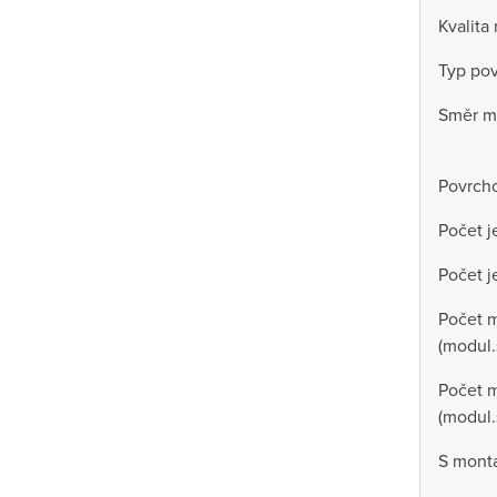
Kvalita
Typ po
Směr m
Povrch
Počet j
Počet j
Počet 
(modul.
Počet m
(modul.
S mont