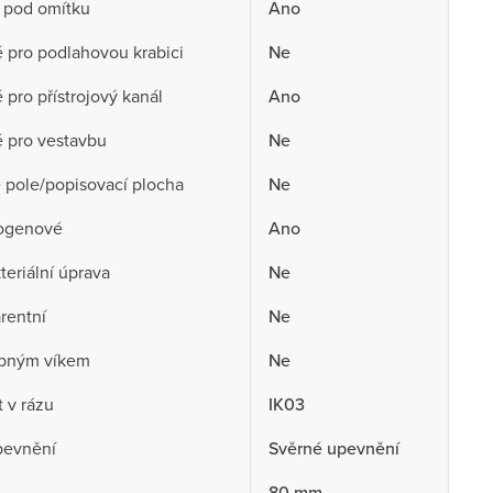
 pod omítku
Ano
pro podlahovou krabici
Ne
pro přístrojový kanál
Ano
 pro vestavbu
Ne
 pole/popisovací plocha
Ne
ogenové
Ano
teriální úprava
Ne
rentní
Ne
opným víkem
Ne
 v rázu
IK03
pevnění
Svěrné upevnění
80 mm