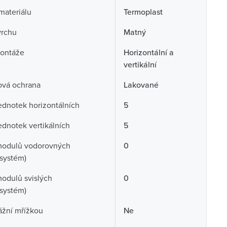
 materiálu
Termoplast
vrchu
Matný
ontáže
Horizontální a
vertikální
ová ochrana
Lakované
ednotek horizontálních
5
ednotek vertikálních
5
modulů vodorovných
0
systém)
odulů svislých
0
systém)
ážní mřížkou
Ne