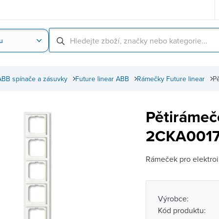
u
Nahrát obrázek produktu
Skenování čárové
ABB spínače a zásuvky
Future linear ABB
Rámečky Future linear
P
Pětirámeč
2CKA0017
Rámeček pro elektroin
Výrobce:
Kód produktu: