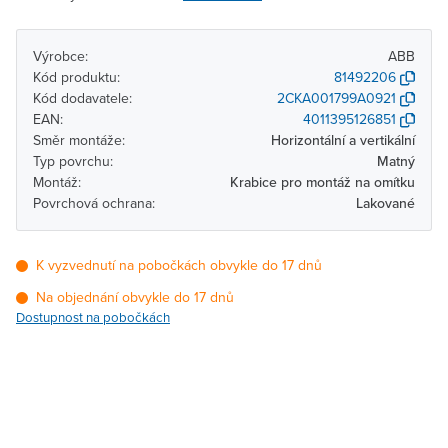
Výrobce:
ABB
Kód produktu:
81492206
Kód dodavatele:
2CKA001799A0921
EAN:
4011395126851
Směr montáže:
Horizontální a vertikální
Typ povrchu:
Matný
Montáž:
Krabice pro montáž na omítku
Povrchová ochrana:
Lakované
K vyzvednutí na pobočkách obvykle do 17 dnů
Na objednání obvykle do 17 dnů
Dostupnost na pobočkách
Pobočka
Dostupnost