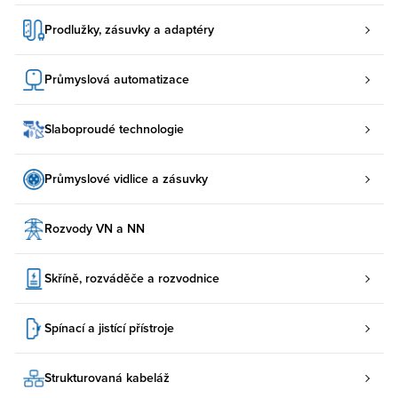
Prodlužky, zásuvky a adaptéry
Průmyslová automatizace
Slaboproudé technologie
Průmyslové vidlice a zásuvky
Rozvody VN a NN
Skříně, rozváděče a rozvodnice
Spínací a jistící přístroje
Strukturovaná kabeláž