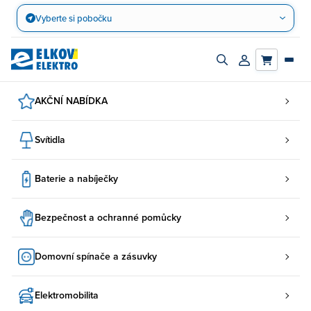
Přejít
Vyberte si pobočku
na
obsah
Zapnout/vypnout
Přihlásit/registro
vyhledávací
účet
panel
AKČNÍ NABÍDKA
Svítidla
Baterie a nabíječky
Bezpečnost a ochranné pomůcky
Domovní spínače a zásuvky
Elektromobilita