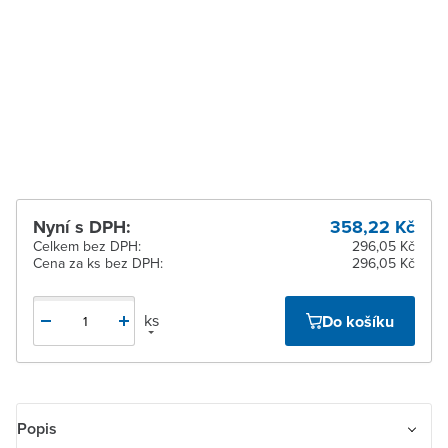
17 dnů
Zlín
Na objednání obvykle do
17 dnů
Žďár nad Sázavou
Na objednání obvykle do
17 dnů
Nyní s DPH:
358,22 Kč
Celkem bez DPH:
296,05 Kč
Cena za ks bez DPH:
296,05 Kč
ks
Do košíku
Popis