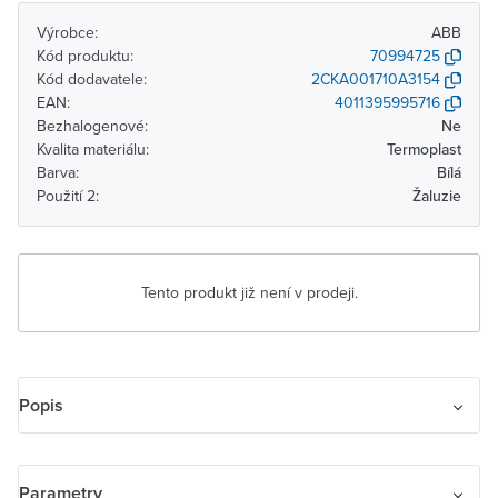
Výrobce:
ABB
Kód produktu:
70994725
Kód dodavatele:
2CKA001710A3154
EAN:
4011395995716
Bezhalogenové:
Ne
Kvalita materiálu:
Termoplast
Barva:
Bílá
Použití 2:
Žaluzie
Tento produkt již není v prodeji.
Popis
Kryt spínače žaluziového otočného s otočným ovladačem, s
potiskem
Parametry