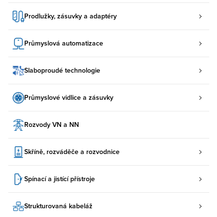
Prodlužky, zásuvky a adaptéry
Průmyslová automatizace
Slaboproudé technologie
Průmyslové vidlice a zásuvky
Rozvody VN a NN
Skříně, rozváděče a rozvodnice
Spínací a jistící přístroje
Strukturovaná kabeláž