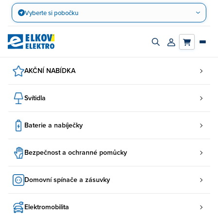
Přejít
Vyberte si pobočku
na
obsah
Zapnout/vypnout
Přihlásit/registro
vyhledávací
účet
panel
AKČNÍ NABÍDKA
Svítidla
Baterie a nabíječky
Bezpečnost a ochranné pomůcky
Domovní spínače a zásuvky
Elektromobilita