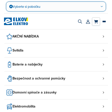
Přejít
Vyberte si pobočku
na
obsah
Zapnout/vypnout
Přihlásit/registro
vyhledávací
účet
panel
AKČNÍ NABÍDKA
Svítidla
Baterie a nabíječky
Bezpečnost a ochranné pomůcky
Domovní spínače a zásuvky
Elektromobilita