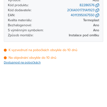
Výrobce:
ABB
Kód produktu:
82286576
Kód dodavatele:
2CKA001731A1923
EAN:
4011395067550
Kvalita materiálu:
Termoplast
Bezhalogenové:
Ano
S výměnným symbolem:
Ano
Způsob montáže:
Instalace pod omítku
K vyzvednutí na pobočkách obvykle do 10 dnů
Na objednání obvykle do 10 dnů
Dostupnost na pobočkách
Pobočka
Dostupnost
Brno - Kšírova
Na objednání obvykle do