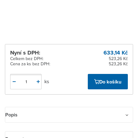
10 dnů
Žďár nad Sázavou
Na objednání obvykle do
10 dnů
Nyní s DPH:
633,14 Kč
Celkem bez DPH:
523,26 Kč
Cena za ks bez DPH:
523,26 Kč
ks
Do košíku
Popis
Kryt přístroje osvětlení s LED, v barvě studio bílá.