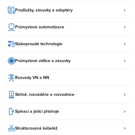
Prodlužky, zásuvky a adaptéry
Průmyslová automatizace
Slaboproudé technologie
Průmyslové vidlice a zásuvky
Rozvody VN a NN
Skříně, rozváděče a rozvodnice
Spínací a jistící přístroje
Strukturovaná kabeláž