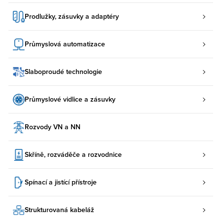
Prodlužky, zásuvky a adaptéry
Průmyslová automatizace
Slaboproudé technologie
Průmyslové vidlice a zásuvky
Rozvody VN a NN
Skříně, rozváděče a rozvodnice
Spínací a jistící přístroje
Strukturovaná kabeláž