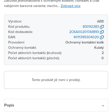
Zásuvka jednonásobná s ochranným kolíkem, clonkami a USB
nabíjením barevná varianta: mecho...
Zobrazit více
Výrobce:
ABB
Kód produktu:
83092283
Kód dodavatele:
2CKA002017A1893
EAN:
4011395304020
Provedení:
Ochranný kontaktní kolík
Ochranný kontakt:
Kulatý
Počet aktivních kontaktů (kruhové):
2
Počet aktivních kontaktů (ploché):
0
Tento produkt již není v prodeji.
Popis