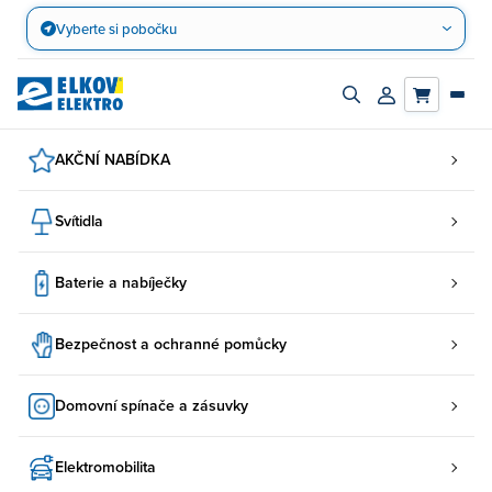
Přejít
Vyberte si pobočku
na
obsah
Zapnout/vypnout
Přihlásit/registro
vyhledávací
účet
panel
AKČNÍ NABÍDKA
Svítidla
Baterie a nabíječky
Bezpečnost a ochranné pomůcky
Domovní spínače a zásuvky
Elektromobilita