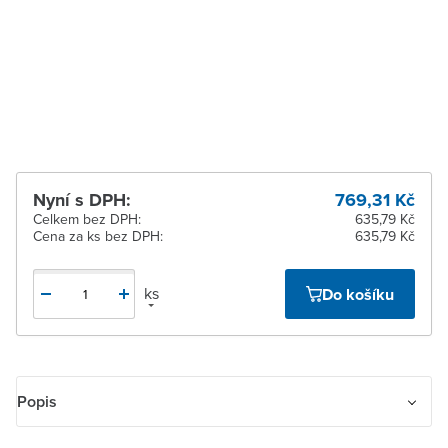
Zlín
Na objednání u
dodavatele
Žďár nad Sázavou
Na objednání u
dodavatele
Nyní s DPH:
769,31 Kč
Celkem bez DPH:
635,79 Kč
Cena za ks bez DPH:
635,79 Kč
ks
Do košíku
Popis