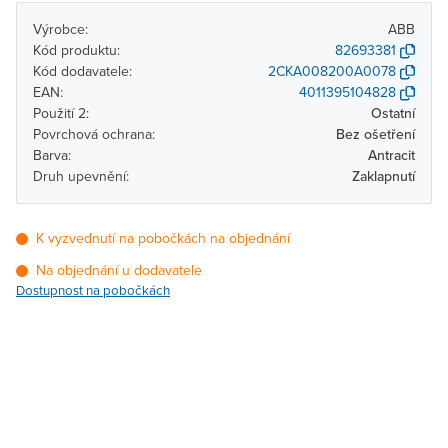
Výrobce:
ABB
Kód produktu:
82693381
Kód dodavatele:
2CKA008200A0078
EAN:
4011395104828
Použití 2:
Ostatní
Povrchová ochrana:
Bez ošetření
Barva:
Antracit
Druh upevnění:
Zaklapnutí
K vyzvednutí na pobočkách na objednání
Na objednání u dodavatele
Dostupnost na pobočkách
Pobočka
Dostupnost