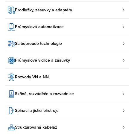
Prodlužky, zásuvky a adaptéry
Průmyslová automatizace
Slaboproudé technologie
Průmyslové vidlice a zásuvky
Rozvody VN a NN
Skříně, rozváděče a rozvodnice
Spínací a jistící přístroje
Strukturovaná kabeláž