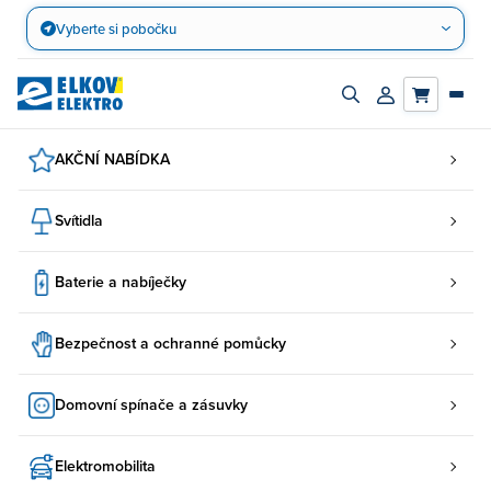
Přejít
Vyberte si pobočku
na
obsah
Zapnout/vypnout
Přihlásit/registro
vyhledávací
účet
panel
AKČNÍ NABÍDKA
Svítidla
Baterie a nabíječky
Bezpečnost a ochranné pomůcky
Domovní spínače a zásuvky
Elektromobilita