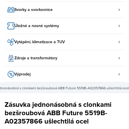
Svorky a svorkovnice
Úložné a nosné systémy
Vytápění, klimatizace a TUV
Zdroje a transformátory
Výprodej
dnonásobná s clonkami bezšroubová ABB Future 5519B-A02357866 ušlechtilá ocel
Zásuvka jednonásobná s clonkami
bezšroubová ABB Future 5519B-
A02357866 ušlechtilá ocel