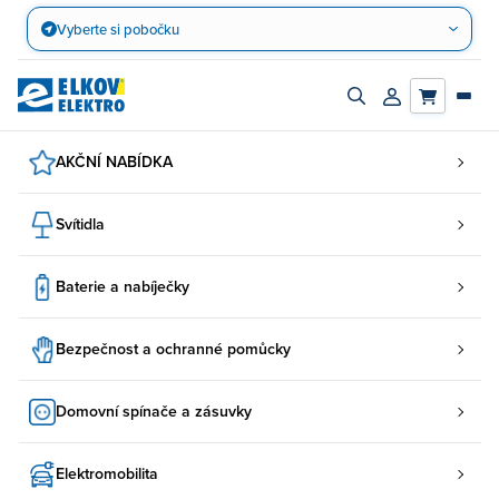
Přejít
Vyberte si pobočku
na
obsah
Zapnout/vypnout
Přihlásit/registro
vyhledávací
účet
panel
AKČNÍ NABÍDKA
Svítidla
Baterie a nabíječky
Bezpečnost a ochranné pomůcky
Domovní spínače a zásuvky
Elektromobilita