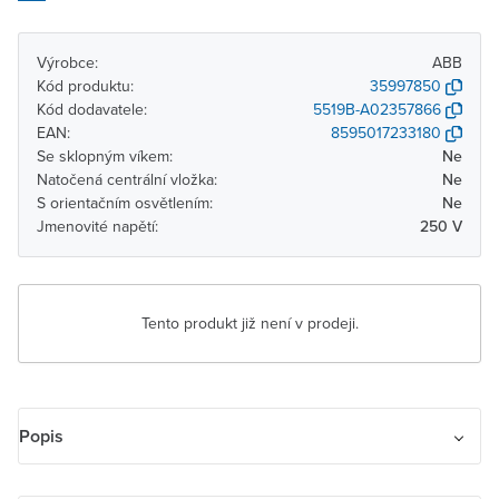
Výrobce:
ABB
Kód produktu:
35997850
Kód dodavatele:
5519B-A02357866
EAN:
8595017233180
Se sklopným víkem:
Ne
Natočená centrální vložka:
Ne
S orientačním osvětlením:
Ne
Jmenovité napětí:
250 V
Tento produkt již není v prodeji.
Popis
Zásuvka jednonásobná s ochranným kolíkem, s clonkami