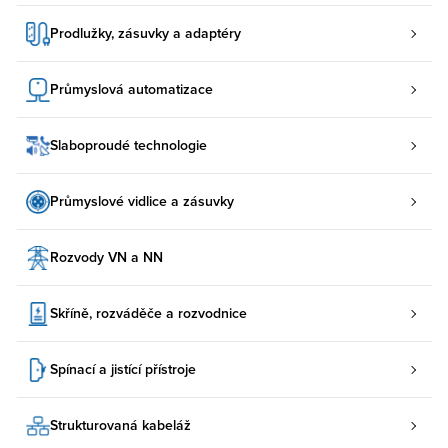
Prodlužky, zásuvky a adaptéry
Průmyslová automatizace
Slaboproudé technologie
Průmyslové vidlice a zásuvky
Rozvody VN a NN
Skříně, rozváděče a rozvodnice
Spínací a jistící přístroje
Strukturovaná kabeláž