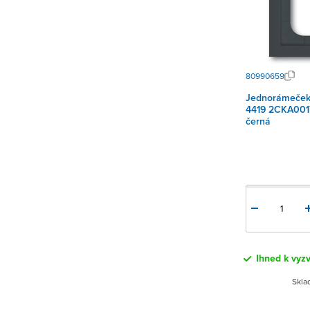
80990659
Jednorámeček 
4419 2CKA001
černá
Ihned k vyz
Skla