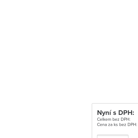
Uherské Hradišt
Velké Meziříčí
Vysoké Mýto
Zábřeh
Zastávka u Brn
Zlín
Žďár nad Sáza
Nyní s DPH:
Celkem bez DPH:
Cena za ks bez DPH: