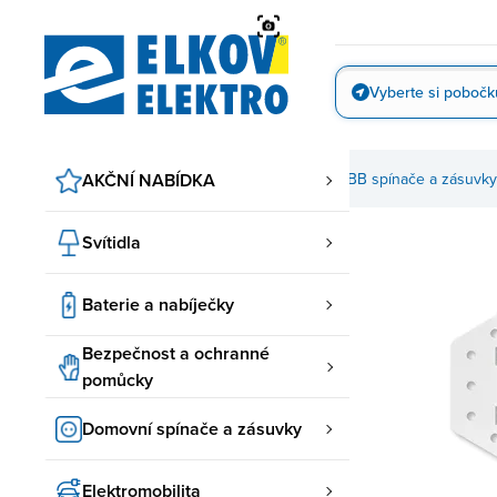
Přejít
na
obsah
Vyberte si pobočk
Vyfotit
AKČNÍ NABÍDKA
Domovní spínače a zásuvky
ABB spínače a zásuvky
Svítidla
Baterie a nabíječky
Bezpečnost a ochranné
pomůcky
Domovní spínače a zásuvky
Elektromobilita