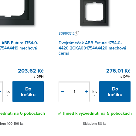
80990512
ABB Future 1754-0-
Dvojrámeček ABB Future 1754-0-
754A4419 mechová
4420 2CKA001754A4420 mechová
černá
203,62 Kč
276,01 Kč
s DPH
s DPH
Do
Do
ks
ks
košíku
košíku
vednutí na 6 pobočkách
Ihned k vyzvednutí na 5 pobočkách
dem 100-199 ks
Skladem 80 ks