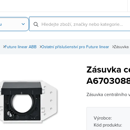
u
Nahrát obrázek produktu
Skenování čárové
Future linear ABB
Ostatní příslušenství pro Future linear
Zásuvka 
Zásuvka c
A6703088
Zásuvka centrálního 
Výrobce:
Kód produktu: