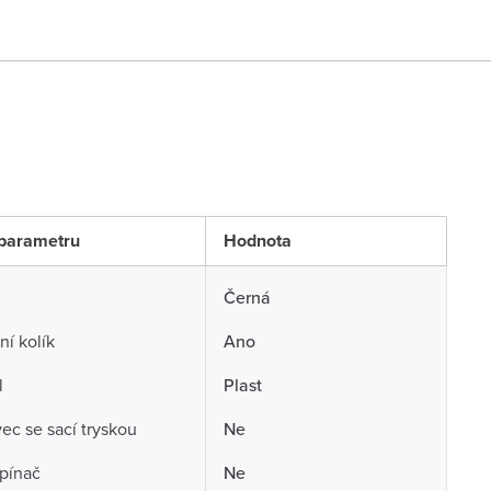
parametru
Hodnota
Černá
ní kolík
Ano
l
Plast
ec se sací tryskou
Ne
pínač
Ne