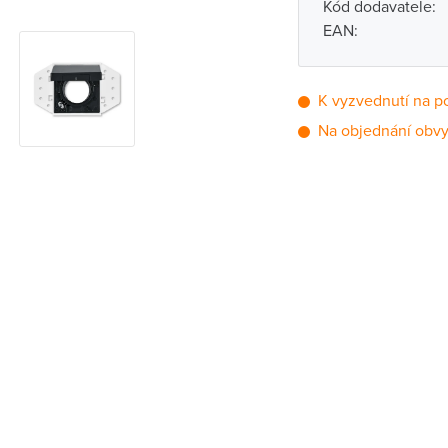
Kód dodavatele:
EAN:
K vyzvednutí na p
Na objednání obvy
Pobočka
Brno - Kšírova (
Brno - Řečkovi
Blansko
Bystřice nad P