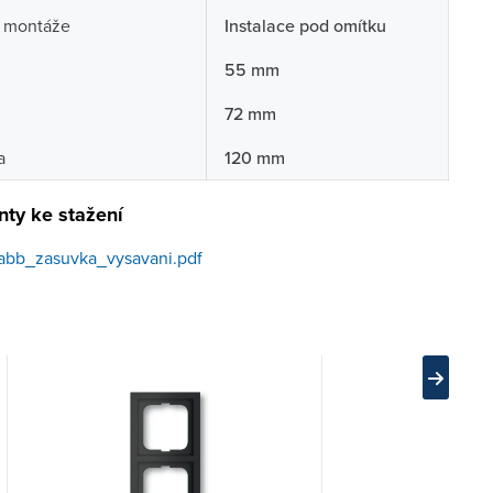
 montáže
Instalace pod omítku
55 mm
72 mm
a
120 mm
ty ke stažení
abb_zasuvka_vysavani.pdf