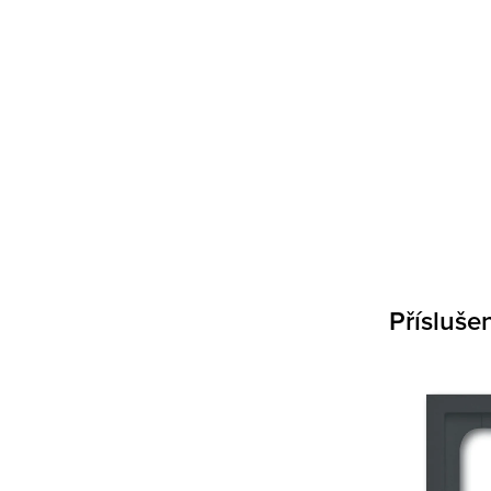
Přísluše