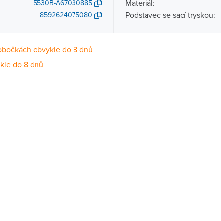
Materiál:
5530B-A67030885
Podstavec se sací tryskou:
8592624075080
obočkách obvykle do 8 dnů
kle do 8 dnů
Dostupnost
centrála)
Na objednání obvykle do 8 dnů
ce
Na objednání obvykle do 8 dnů
Na objednání obvykle do 8 dnů
ernštejnem
Na objednání obvykle do 8 dnů