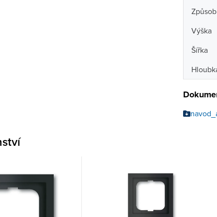
Způsob
Výška
Šířka
Hloubk
Dokumen
navod_
nství