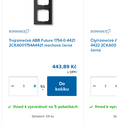
80990663
80990667
Trojrámeček ABB Future 1754-0-4421
Čtyřrámeček ABB Fut
2CKA001754A4421 mechová černá
4422 2CKA001754A
černá
443,89 Kč
s DPH
Do
ks
ks
košíku
Ihned k vyzvednutí na 5 pobočkách
Ihned k vyzvednut
Skladem 34 ks
Skladem 