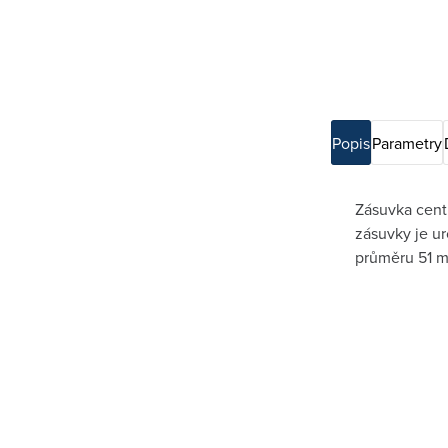
Popis
Parametry
Zásuvka cent
zásuvky je ur
průměru 51 m