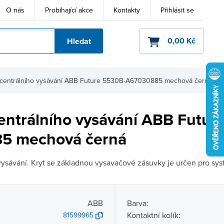
O nás
Probíhající akce
Kontakty
Přihlásit se
0,00 Kč
Hledat
ho kódu
centrálního vysávání ABB Future 5530B-A67030885 mechová černá
entrálního vysávání ABB Futur
5 mechová černá
vysávání. Kryt se základnou vysavačové zásuvky je určen pro sys
ABB
Barva:
Kontaktní kolík:
81599965