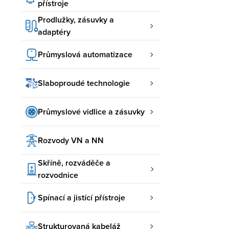
přístroje
Prodlužky, zásuvky a
adaptéry
Průmyslová automatizace
Slaboproudé technologie
Průmyslové vidlice a zásuvky
Rozvody VN a NN
Skříně, rozváděče a
rozvodnice
Spínací a jistící přístroje
Strukturovaná kabeláž