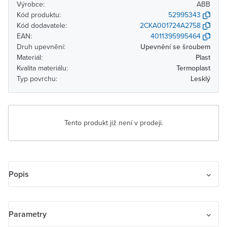
Výrobce:
ABB
Kód produktu:
52995343
Kód dodavatele:
2CKA001724A2758
EAN:
4011395995464
Druh upevnění:
Upevnění se šroubem
Materiál:
Plast
Kvalita materiálu:
Termoplast
Typ povrchu:
Lesklý
Tento produkt již není v prodeji.
Popis
Kryt zásuvky anténní univerzální s 2 (3) otvory
Parametry