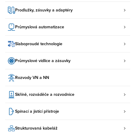
Prodlužky, zásuvky a adaptéry
Průmyslová automatizace
Slaboproudé technologie
Průmyslové vidlice a zásuvky
Rozvody VN a NN
Skříně, rozváděče a rozvodnice
Spínací a jistící přístroje
Strukturovaná kabeláž