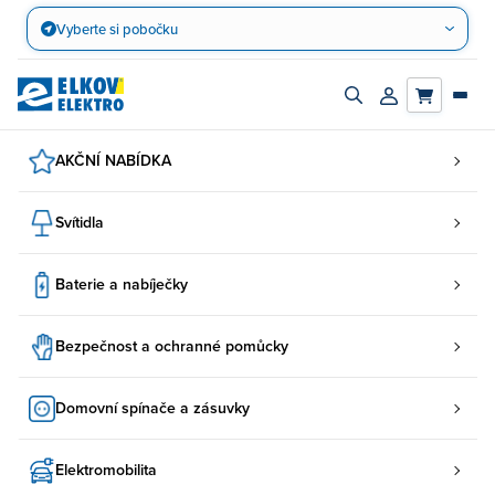
Přejít
Vyberte si pobočku
na
obsah
Zapnout/vypnout
Přihlásit/registro
vyhledávací
účet
panel
AKČNÍ NABÍDKA
Svítidla
Baterie a nabíječky
Bezpečnost a ochranné pomůcky
Domovní spínače a zásuvky
Elektromobilita