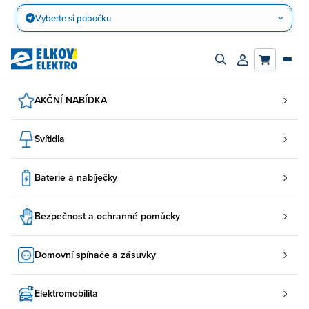
Přejít
Vyberte si pobočku
na
obsah
Zapnout/vypnout
Přihlásit/registro
vyhledávací
účet
panel
AKČNÍ NABÍDKA
Svítidla
Baterie a nabíječky
Bezpečnost a ochranné pomůcky
Domovní spínače a zásuvky
Elektromobilita