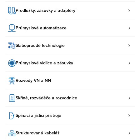
Prodlužky, zásuvky a adaptéry
Průmyslová automatizace
Slaboproudé technologie
Průmyslové vidlice a zásuvky
Rozvody VN a NN
Skříně, rozváděče a rozvodnice
Spínací a jistící přístroje
Strukturovaná kabeláž