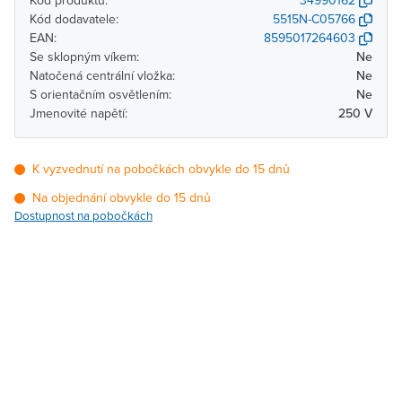
Kód produktu:
34990162
Kód dodavatele:
5515N-C05766
EAN:
8595017264603
Se sklopným víkem:
Ne
Natočená centrální vložka:
Ne
S orientačním osvětlením:
Ne
Jmenovité napětí:
250 V
K vyzvednutí na pobočkách obvykle do 15 dnů
Na objednání obvykle do 15 dnů
Dostupnost na pobočkách
Pobočka
Dostupnost
Brno - Kšírova
Na objednání obvykle do
(centrála)
15 dnů