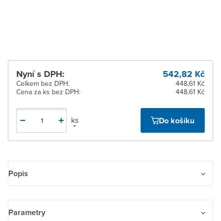
Žďár nad Sázavou
Na objednání obvykle do
15 dnů
Nyní s DPH:
542,82 Kč
Celkem bez DPH:
448,61 Kč
Cena za ks bez DPH:
448,61 Kč
ks
Do košíku
Popis
Zásuvka jednonásobná IP 55, s víčkem, vestavná
Parametry