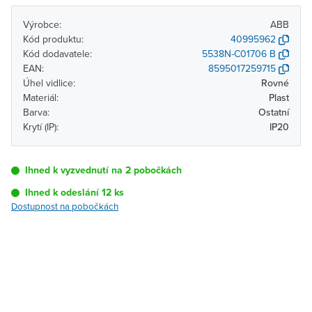
Výrobce:
ABB
Kód produktu:
40995962
Kód dodavatele:
5538N-C01706 B
EAN:
8595017259715
Úhel vidlice:
Rovné
Materiál:
Plast
Barva:
Ostatní
Krytí (IP):
IP20
Ihned k vyzvednutí na 2 pobočkách
Ihned k odeslání 12 ks
Dostupnost na pobočkách
Pobočka
Dostupnost