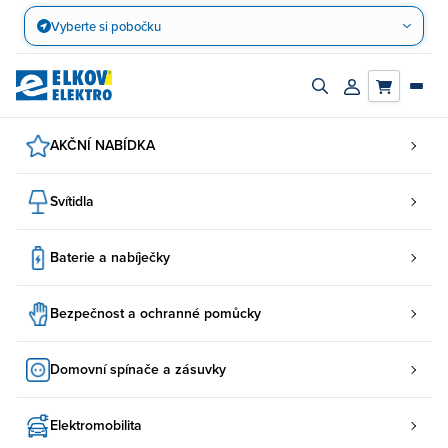
Přejít
Vyberte si pobočku
na
obsah
Zapnout/vypnout
Přihlásit/registro
vyhledávací
účet
panel
AKČNÍ NABÍDKA
Svítidla
Baterie a nabíječky
Bezpečnost a ochranné pomůcky
Domovní spínače a zásuvky
Elektromobilita