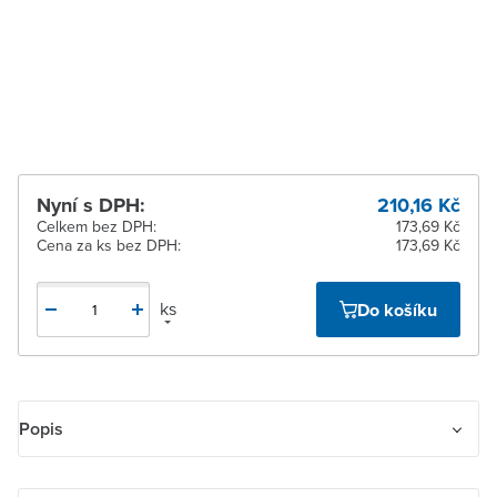
pracovních dnů
Žďár nad Sázavou
K vyzvednutí do 2
pracovních dnů
Nyní s DPH:
210,16 Kč
Celkem bez DPH:
173,69 Kč
Cena za ks bez DPH:
173,69 Kč
ks
Do košíku
Popis
Vidlice s plochými kontakty s přímým vývodem