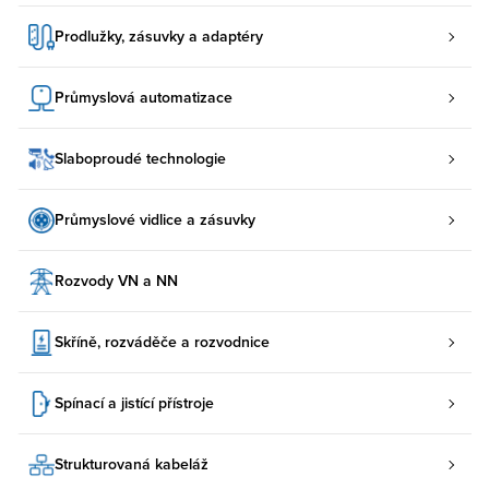
Prodlužky, zásuvky a adaptéry
Průmyslová automatizace
Slaboproudé technologie
Průmyslové vidlice a zásuvky
Rozvody VN a NN
Skříně, rozváděče a rozvodnice
Spínací a jistící přístroje
Strukturovaná kabeláž