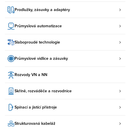
Prodlužky, zásuvky a adaptéry
Průmyslová automatizace
Slaboproudé technologie
Průmyslové vidlice a zásuvky
Rozvody VN a NN
Skříně, rozváděče a rozvodnice
Spínací a jistící přístroje
Strukturovaná kabeláž