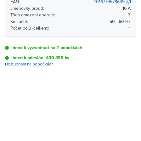
EAN:
4016779578639
Jmenovitý proud:
16 A
Třída omezení energie:
3
Kmitočet:
50 - 60 Hz
Počet pólů (celkem):
1
Ihned k vyzvednutí na 7 pobočkách
Ihned k odeslání 400-499 ks
Dostupnost na pobočkách
Pobočka
Dostupnost
Brno - Kšírova
Ihned k vyzvednutí 400-
(centrála)
499 ks
Brno - Řečkovice
K vyzvednutí do 2