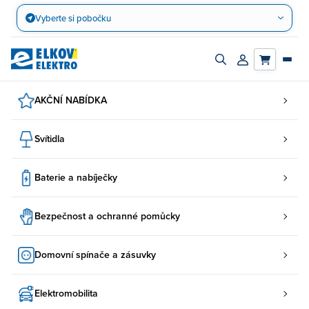
Přejít
Vyberte si pobočku
na
obsah
Zapnout/vypnout
Přihlásit/registro
vyhledávací
účet
panel
AKČNÍ NABÍDKA
Svítidla
Baterie a nabíječky
Bezpečnost a ochranné pomůcky
Domovní spínače a zásuvky
Elektromobilita