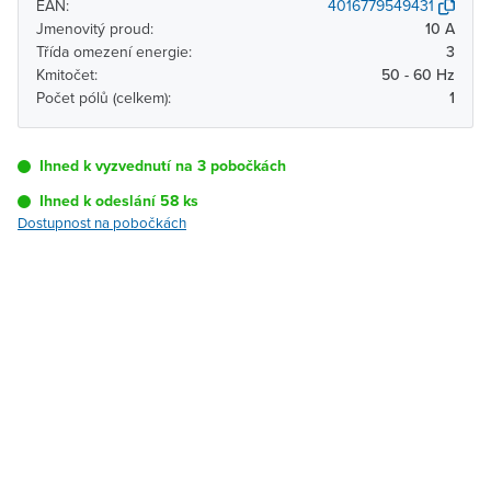
EAN:
4016779549431
Jmenovitý proud:
10 A
Třída omezení energie:
3
Kmitočet:
50 - 60 Hz
Počet pólů (celkem):
1
Ihned k vyzvednutí na 3 pobočkách
Ihned k odeslání 58 ks
Dostupnost na pobočkách
Pobočka
Dostupnost
Brno - Kšírova
Ihned k vyzvednutí 58 ks
(centrála)
Brno - Řečkovice
K vyzvednutí do 2