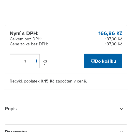
pracovních dnů
Nyní s DPH:
166,86 Kč
Celkem bez DPH:
137,90 Kč
Cena za ks bez DPH:
137,90 Kč
ks
Do košíku
Recykl. poplatek
0,15 Kč
započten v ceně.
Popis
jistič řady S 200 M charakteristika B. Funkce: ochrana obvodů proti
přetížení a zkratům; ochrana osob a kabelů velkých délek v sítích
Parametry