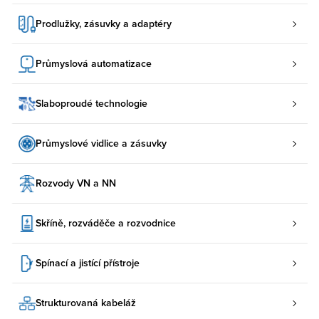
Prodlužky, zásuvky a adaptéry
Průmyslová automatizace
Slaboproudé technologie
Průmyslové vidlice a zásuvky
Rozvody VN a NN
Skříně, rozváděče a rozvodnice
Spínací a jistící přístroje
Strukturovaná kabeláž