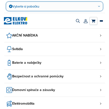
Přejít
Vyberte si pobočku
na
obsah
Zapnout/vypnout
Přihlásit/registro
vyhledávací
účet
panel
AKČNÍ NABÍDKA
Svítidla
Baterie a nabíječky
Bezpečnost a ochranné pomůcky
Domovní spínače a zásuvky
Elektromobilita