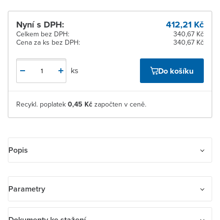
Nyní s DPH:
412,21 Kč
Celkem bez DPH:
340,67 Kč
Cena za ks bez DPH:
340,67 Kč
ks
Do košíku
Recykl. poplatek
0,45 Kč
započten v ceně.
Popis
jistič řady S 200. Funkce: ochrana obvodů proti přetížení a
zkratům; ochrana osob a kabelů velkých délek v sítích TN a IT.
Parametry
Aplikace: domácnosti, průmyslová a komerční sféra.
Název parametru
Hodnota
Dokumenty ke stažení