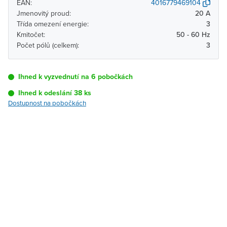
EAN:
4016779469104
Jmenovitý proud:
20 A
Třída omezení energie:
3
Kmitočet:
50 - 60 Hz
Počet pólů (celkem):
3
Ihned k vyzvednutí na 6 pobočkách
Ihned k odeslání 38 ks
Dostupnost na pobočkách
Pobočka
Dostupnost
Brno - Kšírova
Ihned k vyzvednutí 38 ks
(centrála)
Brno - Řečkovice
K vyzvednutí do 2