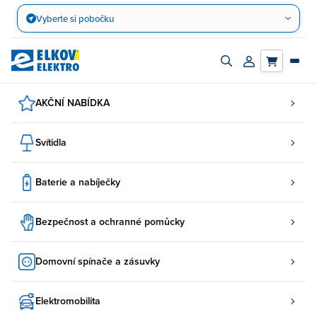
Přejít
Vyberte si pobočku
na
obsah
Zapnout/vypnout
Přihlásit/registro
vyhledávací
účet
panel
AKČNÍ NABÍDKA
Svítidla
Baterie a nabíječky
Bezpečnost a ochranné pomůcky
Domovní spínače a zásuvky
Elektromobilita