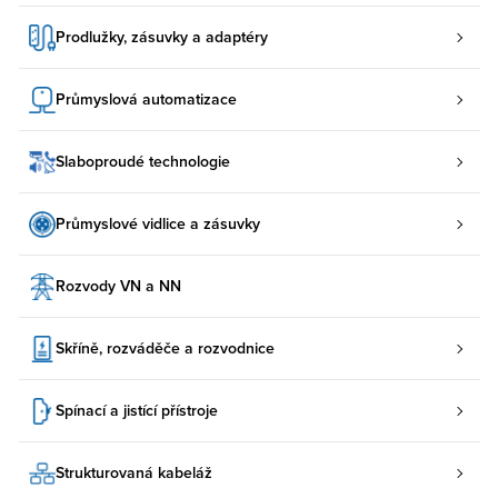
Prodlužky, zásuvky a adaptéry
Průmyslová automatizace
Slaboproudé technologie
Průmyslové vidlice a zásuvky
Rozvody VN a NN
Skříně, rozváděče a rozvodnice
Spínací a jistící přístroje
Strukturovaná kabeláž