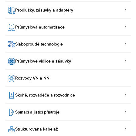
Prodlužky, zásuvky a adaptéry
Průmyslová automatizace
Slaboproudé technologie
Průmyslové vidlice a zásuvky
Rozvody VN a NN
Skříně, rozváděče a rozvodnice
Spínací a jistící přístroje
Strukturovaná kabeláž