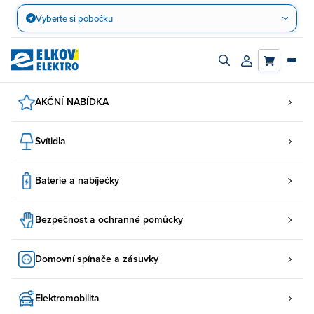
Přejít
Vyberte si pobočku
na
obsah
Zapnout/vypnout
Přihlásit/registro
vyhledávací
účet
panel
AKČNÍ NABÍDKA
Svítidla
Baterie a nabíječky
Bezpečnost a ochranné pomůcky
Domovní spínače a zásuvky
Elektromobilita