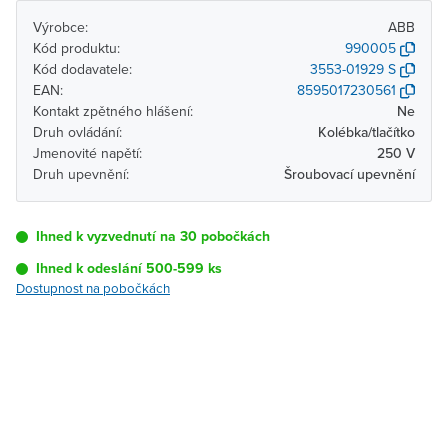
Výrobce:
ABB
Kód produktu:
990005
Kód dodavatele:
3553-01929 S
EAN:
8595017230561
Kontakt zpětného hlášení:
Ne
Druh ovládání:
Kolébka/tlačítko
Jmenovité napětí:
250 V
Druh upevnění:
Šroubovací upevnění
Ihned k vyzvednutí na 30 pobočkách
Ihned k odeslání 500-599 ks
Dostupnost na pobočkách
Pobočka
Dostupnost