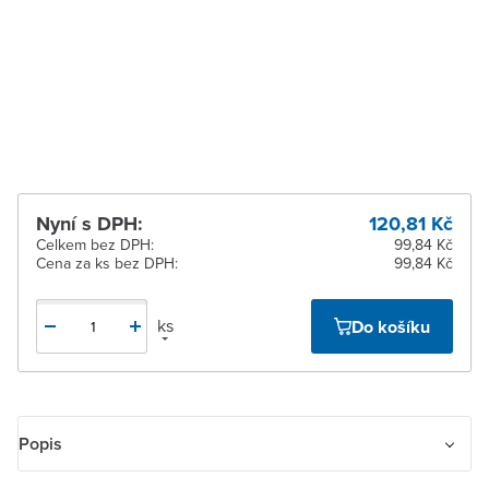
pracovních dnů
Zlín
Ihned k vyzvednutí 100-199
ks
Žďár nad Sázavou
Ihned k vyzvednutí 64 ks
Nyní s DPH:
120,81 Kč
Celkem bez DPH:
99,84 Kč
Cena za ks bez DPH:
99,84 Kč
ks
Do košíku
Popis