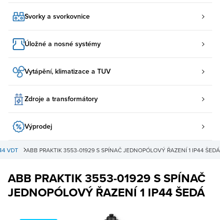
Svorky a svorkovnice
Úložné a nosné systémy
Vytápění, klimatizace a TUV
Zdroje a transformátory
Výprodej
P44 VDT
ABB PRAKTIK 3553-01929 S SPÍNAČ JEDNOPÓLOVÝ ŘAZENÍ 1 IP44 ŠEDÁ
ABB PRAKTIK 3553-01929 S SPÍNAČ
JEDNOPÓLOVÝ ŘAZENÍ 1 IP44 ŠEDÁ