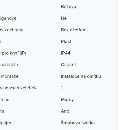
Béžová
ogenové
Ne
ová ochrana
Bez ošetření
l
Plast
pro krytí (IP)
IP44
 materiálu
Ostatní
 montáže
Instalace na omítku
vládacích kolébek
1
vrchu
Matný
ní
Ano
ipojení
Šroubová svorka