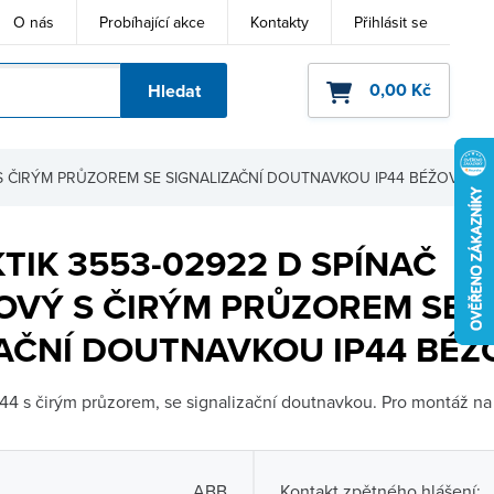
O nás
Probíhající akce
Kontakty
Přihlásit se
0,00 Kč
Hledat
ho kódu
S ČIRÝM PRŮZOREM SE SIGNALIZAČNÍ DOUTNAVKOU IP44 BÉŽOVÁ
TIK 3553-02922 D SPÍNAČ
OVÝ S ČIRÝM PRŮZOREM SE
AČNÍ DOUTNAVKOU IP44 BÉŽ
44 s čirým průzorem, se signalizační doutnavkou. Pro montáž na
ABB
Kontakt zpětného hlášení: