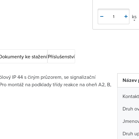
ks
Dokumenty ke stažení
Příslušenství
lový IP 44 s čirým průzorem, se signalizační
Název 
Pro montáž na podklady třídy reakce na oheň A2, B,
Kontakt
Druh ov
Jmenovi
Druh u