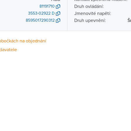
Druh ovládání:
81191710
Jmenovité napětí:
3553-02922 D
Druh upevnění:
Š
8595017290312
obočkách na objednání
davatele
Dostupnost
centrála)
Na objednání u dodavatele
ce
Na objednání u dodavatele
Na objednání u dodavatele