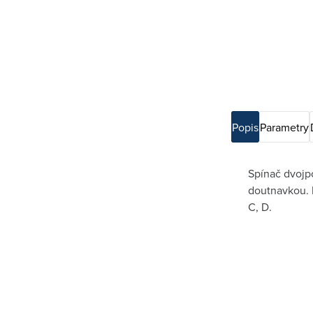
Popis
Parametry
Spínač dvojpó
doutnavkou. 
C, D.