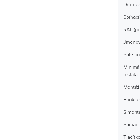
Druh za
Spínací
RAL (p
Jmenov
Pole pro
Minimál
instala
Montáž
Funkce
S mont
Spínač 
Tlačítk