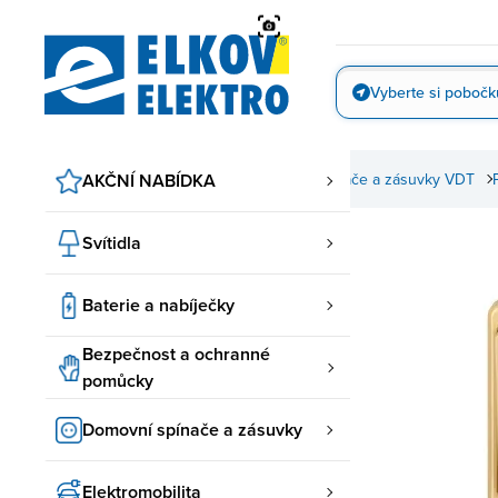
Přejít
na
obsah
Vyberte si pobočk
Vyfotit
pínače a zásuvky
AKČNÍ NABÍDKA
ABB spínače a zásuvky
Spínače a zásuvky VDT
Svítidla
Baterie a nabíječky
Bezpečnost a ochranné
pomůcky
Domovní spínače a zásuvky
Elektromobilita