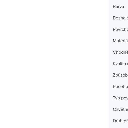
Barva
Bezhal
Povrch
Materiá
Vhodné 
Kvalita
Způsob
Počet o
Typ po
Osvětle
Druh př