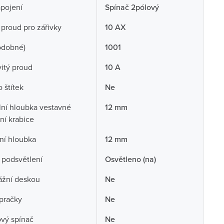
pojení
Spínač 2pólový
 proud pro zářivky
10 AX
odobné)
1001
itý proud
10 A
 štítek
Ne
ní hloubka vestavné
12 mm
ční krabice
ní hloubka
12 mm
 podsvětlení
Osvětleno (na)
ážní deskou
Ne
pračky
Ne
ový spínač
Ne