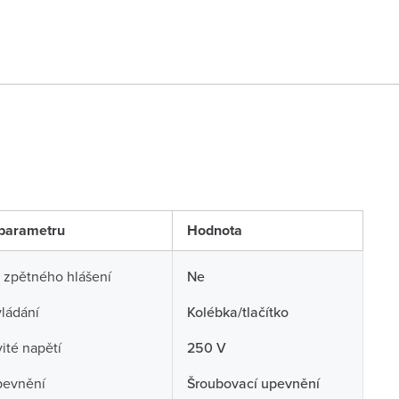
parametru
Hodnota
 zpětného hlášení
Ne
ládání
Kolébka/tlačítko
té napětí
250 V
pevnění
Šroubovací upevnění