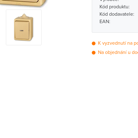
Kód produktu:
Kód dodavatele:
EAN:
K vyzvednutí na p
Na objednání u do
Pobočka
Brno - Kšírova (
Brno - Řečkovi
Blansko