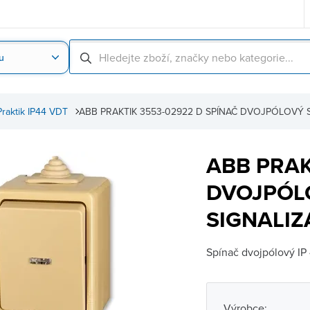
u
Nahrát obrázek produktu
Skenování čárové
Praktik IP44 VDT
ABB PRAKTIK 3553-02922 D SPÍNAČ DVOJPÓLOVÝ 
ABB PRAK
DVOJPÓL
SIGNALIZ
Spínač dvojpólový IP 
Výrobce: