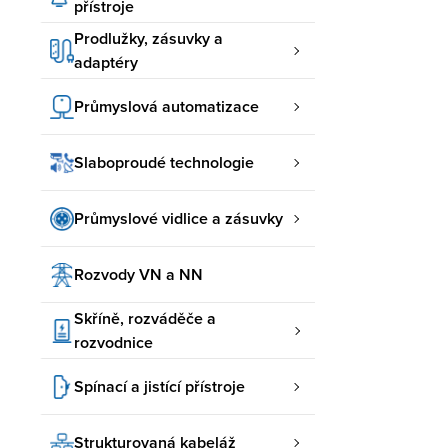
přístroje
Prodlužky, zásuvky a
adaptéry
Průmyslová automatizace
Slaboproudé technologie
Průmyslové vidlice a zásuvky
Rozvody VN a NN
Skříně, rozváděče a
rozvodnice
Spínací a jistící přístroje
Strukturovaná kabeláž