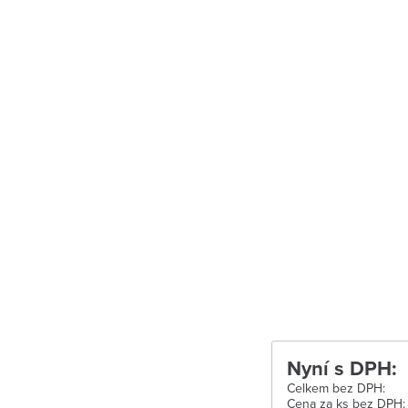
Uherské Hradiš
Uherské Hradišt
Velké Meziříčí
Vysoké Mýto
Zábřeh
Zastávka u Brn
Zlín
Žďár nad Sáza
Nyní s DPH:
Celkem bez DPH:
Cena za ks bez DPH: