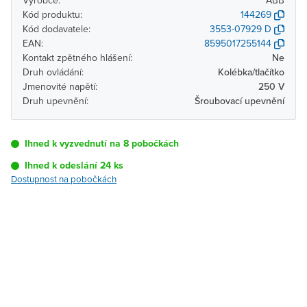
Výrobce:
ABB
Kód produktu:
144269
Kód dodavatele:
3553-07929 D
EAN:
8595017255144
Kontakt zpětného hlášení:
Ne
Druh ovládání:
Kolébka/tlačítko
Jmenovité napětí:
250 V
Druh upevnění:
Šroubovací upevnění
Ihned k vyzvednutí na 8 pobočkách
Ihned k odeslání 24 ks
Dostupnost na pobočkách
Pobočka
Dostupnost
Brno - Kšírova
Ihned k vyzvednutí 24 ks