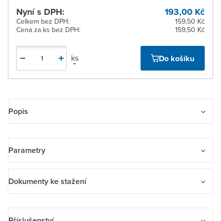
Nyní s DPH:
193,00 Kč
Celkem bez DPH:
159,50 Kč
Cena za ks bez DPH:
159,50 Kč
ks
Do košíku
Popis
Přepínač křížový IP 44. Pro montáž na podklady třídy reakce na
oheň A2, B, C, D.
Parametry
Název parametru
Hodnota
Dokumenty ke stažení
Kontakt zpětného hlášení
Ne
Dokumenty ke stažení
Příslušenství
Druh ovládání
Kolébka/tlačítko