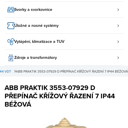
Svorky a svorkovnice
Úložné a nosné systémy
Vytápění, klimatizace a TUV
Zdroje a transformátory
IP44 VDT
ABB PRAKTIK 3553-07929 D PŘEPÍNAČ KŘÍŽOVÝ ŘAZENÍ 7 IP44 BÉŽOVÁ
ABB PRAKTIK 3553-07929 D
PŘEPÍNAČ KŘÍŽOVÝ ŘAZENÍ 7 IP44
BÉŽOVÁ