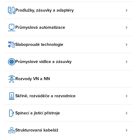
Prodlužky, zásuvky a adaptéry
Průmyslová automatizace
Slaboproudé technologie
Průmyslové vidlice a zásuvky
Rozvody VN a NN
Skříně, rozváděče a rozvodnice
Spínací a jistící přístroje
Strukturovaná kabeláž