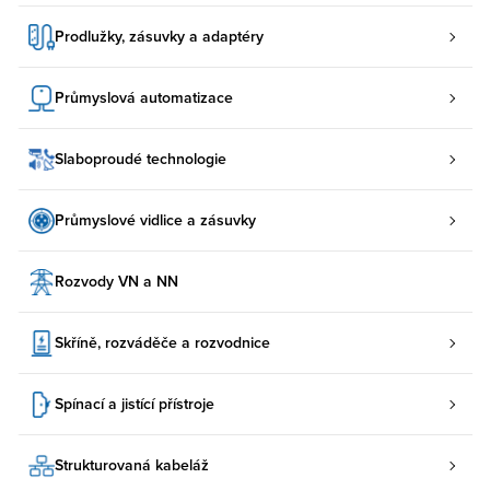
Prodlužky, zásuvky a adaptéry
Průmyslová automatizace
Slaboproudé technologie
Průmyslové vidlice a zásuvky
Rozvody VN a NN
Skříně, rozváděče a rozvodnice
Spínací a jistící přístroje
Strukturovaná kabeláž