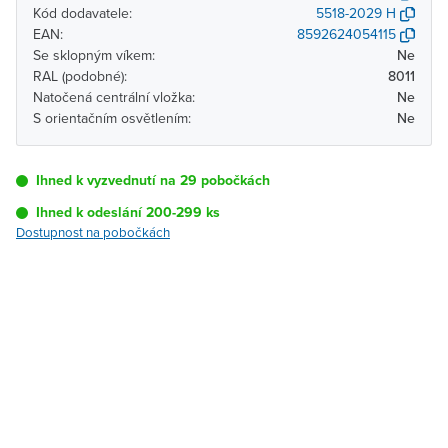
Kód dodavatele:
5518-2029 H
EAN:
8592624054115
Se sklopným víkem:
Ne
RAL (podobné):
8011
Natočená centrální vložka:
Ne
S orientačním osvětlením:
Ne
Ihned k vyzvednutí na 29 pobočkách
Ihned k odeslání 200-299 ks
Dostupnost na pobočkách
Pobočka
Dostupnost
Brno - Kšírova
Ihned k vyzvednutí 200-
(centrála)
299 ks