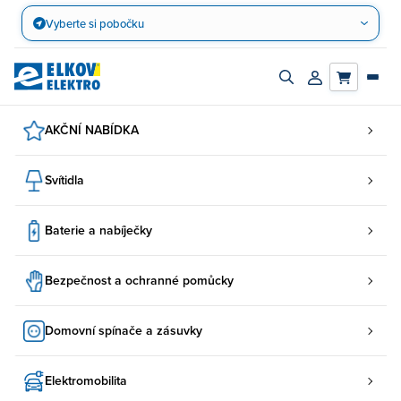
Přejít
Vyberte si pobočku
na
obsah
Zapnout/vypnout
Přihlásit/registro
vyhledávací
účet
panel
AKČNÍ NABÍDKA
Svítidla
Baterie a nabíječky
Bezpečnost a ochranné pomůcky
Domovní spínače a zásuvky
Elektromobilita