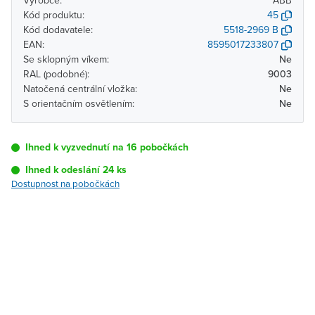
Výrobce:
ABB
Kód produktu:
45
Kód dodavatele:
5518-2969 B
EAN:
8595017233807
Se sklopným víkem:
Ne
RAL (podobné):
9003
Natočená centrální vložka:
Ne
S orientačním osvětlením:
Ne
Ihned k vyzvednutí na 16 pobočkách
Ihned k odeslání 24 ks
Dostupnost na pobočkách
Pobočka
Dostupnost
Brno - Kšírova
Ihned k vyzvednutí 24 ks