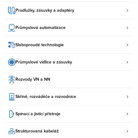
Prodlužky, zásuvky a adaptéry
Průmyslová automatizace
Slaboproudé technologie
Průmyslové vidlice a zásuvky
Rozvody VN a NN
Skříně, rozváděče a rozvodnice
Spínací a jistící přístroje
Strukturovaná kabeláž