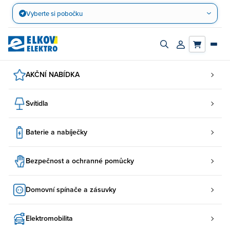
Přejít
Vyberte si pobočku
na
obsah
Zapnout/vypnout
Přihlásit/registro
vyhledávací
účet
panel
AKČNÍ NABÍDKA
Svítidla
Baterie a nabíječky
Bezpečnost a ochranné pomůcky
Domovní spínače a zásuvky
Elektromobilita