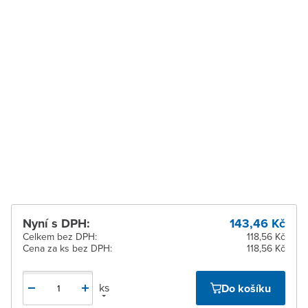
pracovních dnů
Vysoké Mýto
Ihned k vyzvednutí 11 ks
Zábřeh
Ihned k vyzvednutí 3 ks
Zastávka u Brna
K vyzvednutí do 2
pracovních dnů
Zlín
Ihned k vyzvednutí 1 ks
Žďár nad Sázavou
Ihned k vyzvednutí 11 ks
Nyní s DPH:
143,46 Kč
Celkem bez DPH:
118,56 Kč
Cena za ks bez DPH:
118,56 Kč
ks
Do košíku