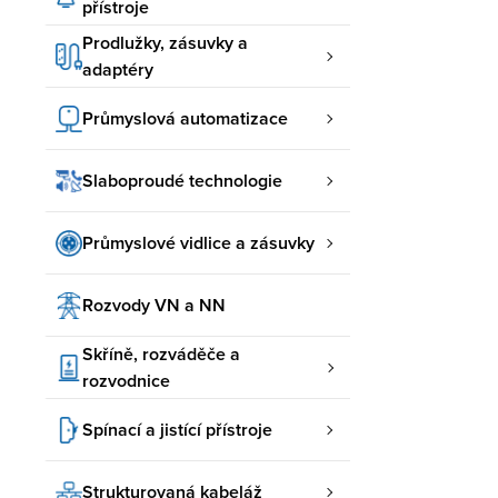
přístroje
Prodlužky, zásuvky a
adaptéry
Průmyslová automatizace
Slaboproudé technologie
Průmyslové vidlice a zásuvky
Rozvody VN a NN
Skříně, rozváděče a
rozvodnice
Spínací a jistící přístroje
Strukturovaná kabeláž