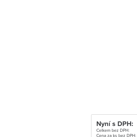
Uherské Hradiš
Uherské Hradišt
Velké Meziříčí
Vysoké Mýto
Zábřeh
Zastávka u Brn
Zlín
Žďár nad Sáza
Nyní s DPH:
Celkem bez DPH:
Cena za ks bez DPH: