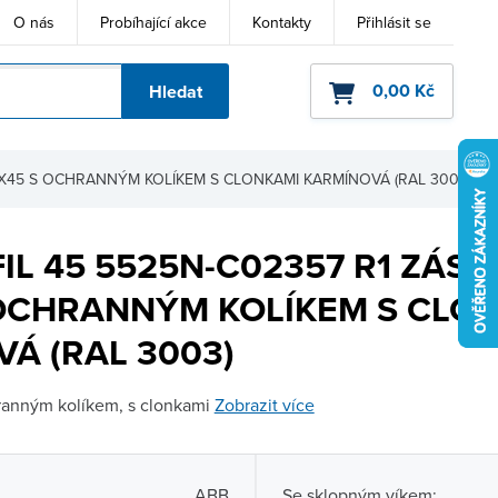
O nás
Probíhající akce
Kontakty
Přihlásit se
0,00 Kč
Hledat
ho kódu
5X45 S OCHRANNÝM KOLÍKEM S CLONKAMI KARMÍNOVÁ (RAL 3003)
IL 45 5525N-C02357 R1 ZÁS
 OCHRANNÝM KOLÍKEM S CLO
Á (RAL 3003)
ranným kolíkem, s clonkami
Zobrazit více
ABB
Se sklopným víkem: