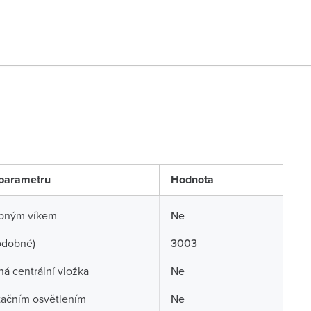
parametru
Hodnota
opným víkem
Ne
odobné)
3003
á centrální vložka
Ne
tačním osvětlením
Ne