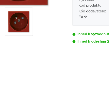
Kód produktu:
Kód dodavatele:
EAN:
Ihned k vyzvednu
Ihned k odeslání 
Pobočka
Brno - Kšírova (
Brno - Řečkovi
Blansko