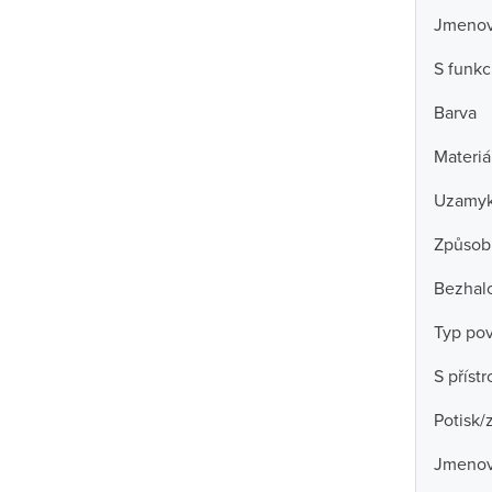
Jmenovi
S funkc
Barva
Materiá
Uzamyk
Způsob
Bezhal
Typ po
S příst
Potisk/
Jmenov