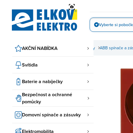
Přejít
na
obsah
Vyberte si pobočk
Vyfotit
AKČNÍ NABÍDKA
Domovní spínače a zásuvky
ABB spínače a zá
Svítidla
Baterie a nabíječky
Bezpečnost a ochranné
pomůcky
Domovní spínače a zásuvky
Elektromobilita