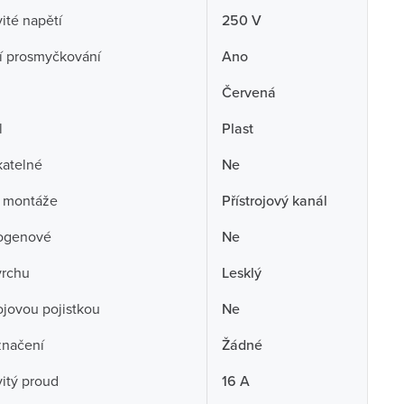
té napětí
250 V
í prosmyčkování
Ano
Červená
l
Plast
atelné
Ne
 montáže
Přístrojový kanál
ogenové
Ne
vrchu
Lesklý
rojovou pojistkou
Ne
značení
Žádné
itý proud
16 A