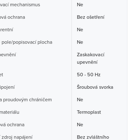
vací mechanismus
Ne
ová ochrana
Bez ošetření
rentní
Ne
 pole/popisovací plocha
Ne
pevnění
Zaskakovací
upevnění
et
50 - 50 Hz
ipojení
Šroubová svorka
a proudovým chráničem
Ne
 materiálu
Termoplast
ová ochrana
Ne
í zdroj napájení
Bez zvláštního