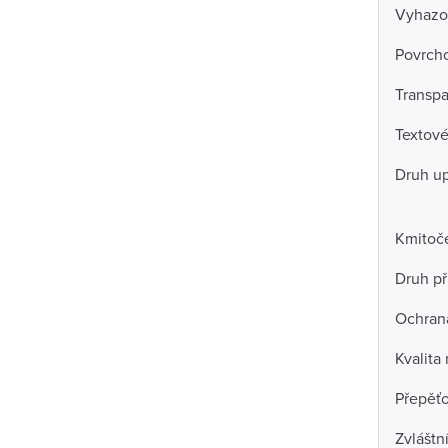
Vyhazo
Povrch
Transpa
Textové
Druh u
Kmitoč
Druh př
Ochran
Kvalita
Přepěť
Zvláštn