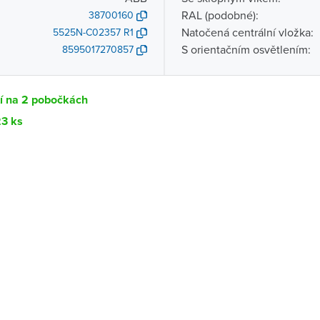
RAL (podobné):
38700160
Natočená centrální vložka:
5525N-C02357 R1
S orientačním osvětlením:
8595017270857
tí na 2 pobočkách
23 ks
Dostupnost
centrála)
Ihned k vyzvednutí 23 ks
ce
K vyzvednutí do 2 pracovních dnů
K vyzvednutí do 2 pracovních dnů