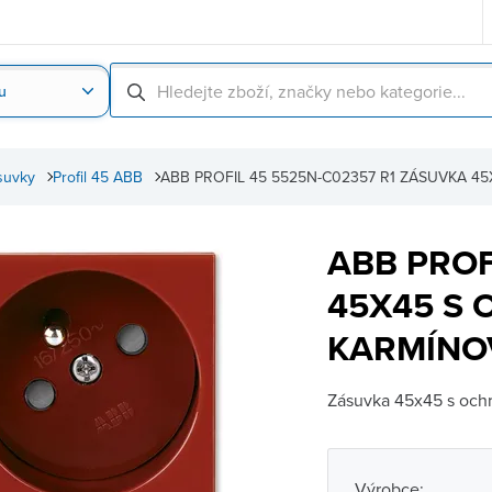
u
Nahrát obrázek produktu
Skenování čárové
suvky
Profil 45 ABB
ABB PROFIL 45 5525N-C02357 R1 ZÁSUVKA 4
ABB PROF
45X45 S
KARMÍNOV
Zásuvka 45x45 s och
Výrobce: