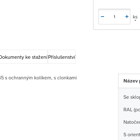
ks
Dokumenty ke stažení
Příslušenství
5 s ochranným kolíkem, s clonkami
Název 
Se skl
RAL (p
Natočen
S orien