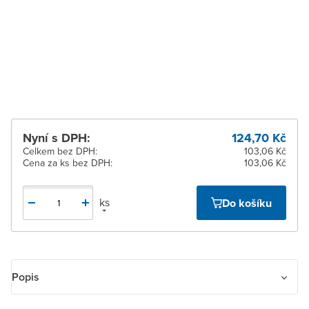
Zlín
Na objednání obvykle do
9 dnů
Žďár nad Sázavou
Na objednání obvykle do
9 dnů
Nyní s DPH:
124,70 Kč
Celkem bez DPH:
103,06 Kč
Cena za ks bez DPH:
103,06 Kč
ks
Do košíku
Popis