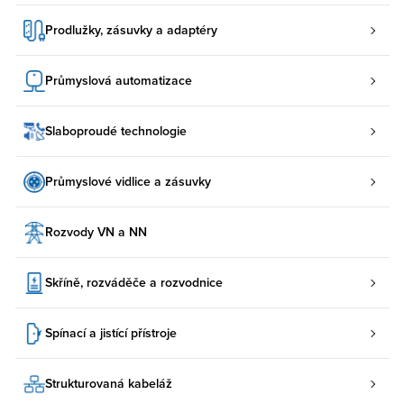
Prodlužky, zásuvky a adaptéry
Průmyslová automatizace
Slaboproudé technologie
Průmyslové vidlice a zásuvky
Rozvody VN a NN
Skříně, rozváděče a rozvodnice
Spínací a jistící přístroje
Strukturovaná kabeláž