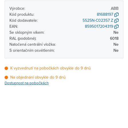
Výrobce:
ABB
Kód produktu:
81688197
Kód dodavatele:
5525N-C02357 Z
EAN:
8595017204319
Se sklopným víkem:
Ne
RAL (podobné):
6018
Natočená centrální vložka:
Ne
S orientačním osvětlením:
Ne
K vyzvednutí na pobočkách obvykle do 9 dnů
Na objednání obvykle do 9 dnů
Dostupnost na pobočkách
Pobočka
Dostupnost