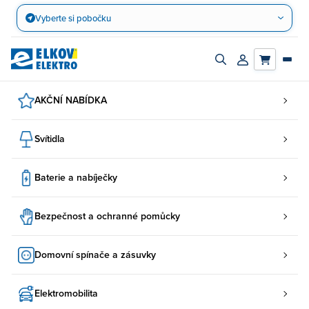
Přejít
Vyberte si pobočku
na
obsah
Zapnout/vypnout
Přihlásit/registro
vyhledávací
účet
panel
AKČNÍ NABÍDKA
Svítidla
Baterie a nabíječky
Bezpečnost a ochranné pomůcky
Domovní spínače a zásuvky
Elektromobilita