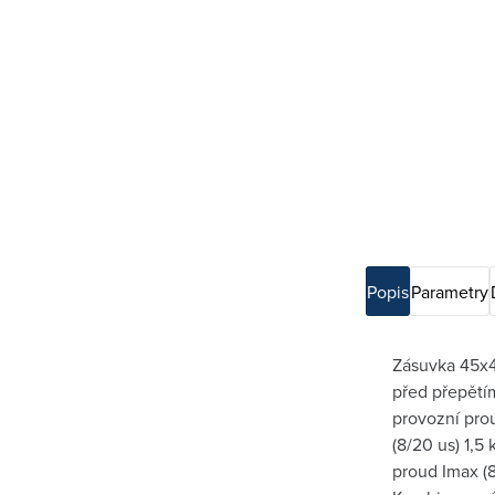
Popis
Parametry
Zásuvka 45x4
před přepětím
provozní prou
(8/20 us) 1,5
proud Imax (8/