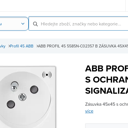
u
Nahrát obrázek produktu
Skenování čárové
vky
Profil 45 ABB
ABB PROFIL 45 5585N-C02357 B ZÁSUVKA 45X45
ABB PROF
S OCHRAN
SIGNALIZA
Zásuvka 45x45 s ochr
více