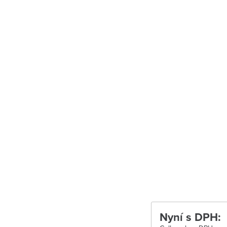
Uherské Hradiš
Uherské Hradišt
Velké Meziříčí
Vysoké Mýto
Zábřeh
Zastávka u Brn
Zlín
Žďár nad Sáza
Nyní s DPH: