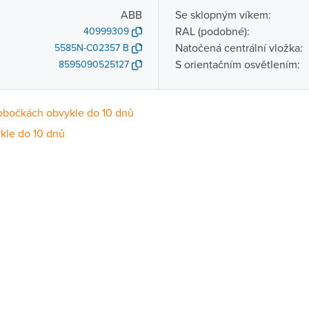
ABB
Se sklopným víkem:
RAL (podobné):
40999309
Natočená centrální vložka:
5585N-C02357 B
S orientačním osvětlením:
8595090525127
obočkách obvykle do 10 dnů
kle do 10 dnů
Dostupnost
centrála)
Na objednání obvykle do 10 dnů
ce
Na objednání obvykle do 10 dnů