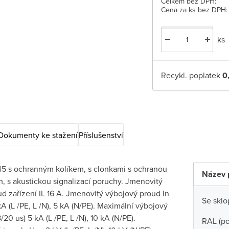
Celkem bez DPH:
Cena za ks bez DPH:
ks
Recykl. poplatek
0
Dokumenty ke stažení
Příslušenství
5 s ochranným kolíkem, s clonkami s ochranou
Název 
, s akustickou signalizací poruchy. Jmenovitý
d zařízení IL 16 A. Jmenovitý výbojový proud In
Se skl
 kA (L /PE, L /N), 5 kA (N/PE). Maximální výbojový
20 us) 5 kA (L /PE, L /N), 10 kA (N/PE).
RAL (p