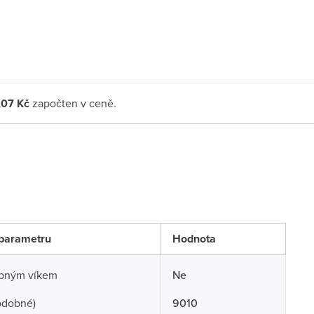
,07 Kč
započten v ceně.
parametru
Hodnota
opným víkem
Ne
odobné)
9010