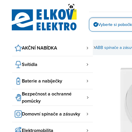
Přejít
na
obsah
Vyberte si pobočk
Vyfotit
AKČNÍ NABÍDKA
Domovní spínače a zásuvky
ABB spínače a zásu
Svítidla
Baterie a nabíječky
Bezpečnost a ochranné
pomůcky
Domovní spínače a zásuvky
Elektromobilita