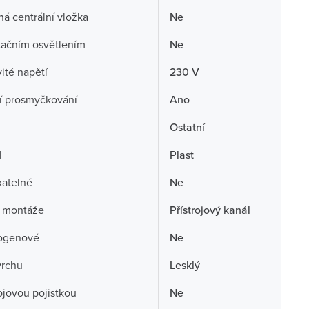
á centrální vložka
Ne
tačním osvětlením
Ne
té napětí
230 V
í prosmyčkování
Ano
Ostatní
l
Plast
atelné
Ne
 montáže
Přístrojový kanál
ogenové
Ne
vrchu
Lesklý
rojovou pojistkou
Ne