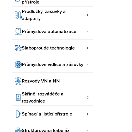
přístroje
Prodlužky, zásuvky a
adaptéry
Průmyslová automatizace
Slaboproudé technologie
Průmyslové vidlice a zásuvky
Rozvody VN a NN
Skříně, rozváděče a
rozvodnice
Spínací a jistící přístroje
Strukturovaná kabeláž