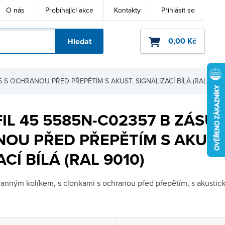
O nás
Probíhající akce
Kontakty
Přihlásit se
0,00 Kč
Hledat
ho kódu
 S OCHRANOU PŘED PŘEPĚTÍM S AKUST. SIGNALIZACÍ BÍLÁ (RAL 9
IL 45 5585N-C02357 B ZÁSU
OU PŘED PŘEPĚTÍM S AKUST
CÍ BÍLÁ (RAL 9010)
anným kolíkem, s clonkami s ochranou před přepětím, s akustick