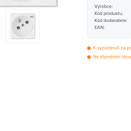
Výrobce:
Kód produktu:
Kód dodavatele:
EAN:
K vyzvednutí na p
Na objednání obvy
Pobočka
Brno - Kšírova (
Brno - Řečkovi