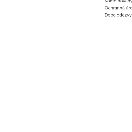
Kombinovaný i
Ochranná úrov
Doba odezvy <