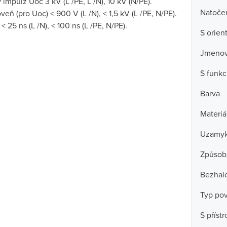
mpulz Uoc 3 kV (L /PE, L /N), 10 kV (N/PE).
Natočen
eň (pro Uoc) < 900 V (L /N), < 1,5 kV (L /PE, N/PE).
 25 ns (L /N), < 100 ns (L /PE, N/PE).
S orien
Jmenovi
S funkc
Barva
Materiá
Uzamyk
Způsob
Bezhal
Typ po
S příst