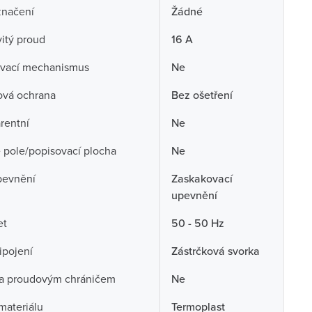
značení
Žádné
itý proud
16 A
vací mechanismus
Ne
ová ochrana
Bez ošetření
rentní
Ne
 pole/popisovací plocha
Ne
pevnění
Zaskakovací
upevnění
et
50 - 50 Hz
ipojení
Zástrčková svorka
a proudovým chráničem
Ne
 materiálu
Termoplast